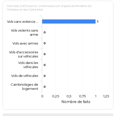
Données 2025 (source : Linternaute.com d'après le Ministère de
l'Intérieur et des Outre-Mer)
Vols sans violence …
1
Vols violents sans
0
arme
Vols avec armes
0
Vols d'accessoires
0
sur véhicules
Vols dans les
0
véhicules
Vols de véhicules
0
Cambriolages de
0
logement
0
0,25
0,5
0,75
1
1,25
Nombre de faits