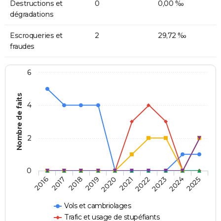
Destructions et
0
0,00 ‰
dégradations
Escroqueries et
2
29,72 ‰
fraudes
6
Nombre de faits
4
2
0
2018
2023
2019
2024
2020
2025
2016
2021
2017
2022
Vols et cambriolages
Trafic et usage de stupéfiants