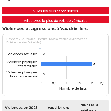
Villes les plus cambriolées
Villes avec le plus de vols de véhicules
Violences et agressions à Vaudrivillers
Données 2025 (source : Linternaute.com d'après le Ministère de
l'Intérieur et des Outre-Mer)
Violences sexuelles
0
Violences physiques
2
intrafamiliales
Violences physiques
0
hors cadre familial
0
0,5
1
1,5
2
2,5
Nombre de faits
Pour 1 000
Violences en 2025
Vaudrivillers
habitants