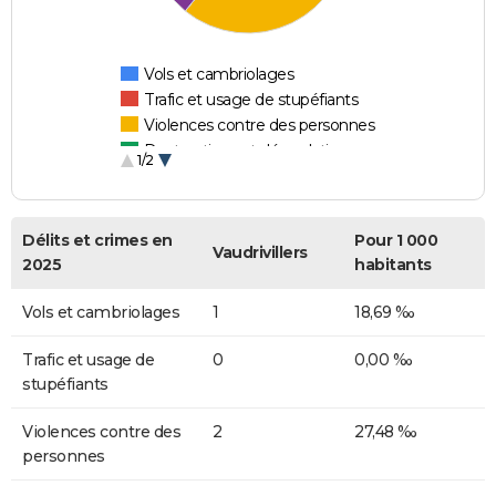
Vols et cambriolages
Trafic et usage de stupéfiants
Violences contre des personnes
Destructions et dégradations
1/2
Escroqueries et fraudes
Délits et crimes en
Pour 1 000
Vaudrivillers
2025
habitants
Vols et cambriolages
1
18,69 ‰
Trafic et usage de
0
0,00 ‰
stupéfiants
Violences contre des
2
27,48 ‰
personnes