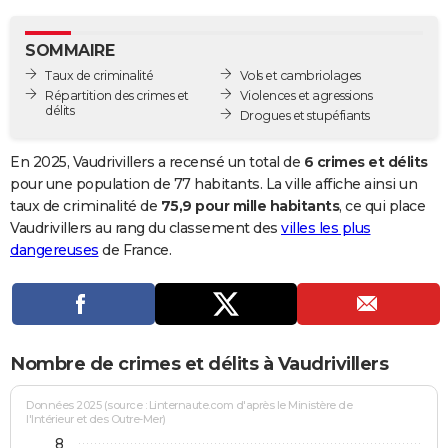
City break
Voyage de noces
Climat
Destinations
Voyage nature
Forum
+
PHOTO
SOMMAIRE
GUIDES D'ACHAT
Taux de criminalité
Vols et cambriolages
Répartition des crimes et
Violences et agressions
BONS PLANS
délits
Drogues et stupéfiants
CARTE DE VOEUX
En 2025, Vaudrivillers a recensé un total de
6 crimes et délits
Carte Bonne année
Carte Pâques
Carte de Noël
Carte Saint-Valentin
Carte d'anniversaire
pour une population de 77 habitants. La ville affiche ainsi un
DICTIONNAIRE
taux de criminalité de
75,9 pour mille habitants
, ce qui place
Biographies
Expressions
Dictionnaire
Citations
Proverbes
Vaudrivillers au rang du classement des
villes les plus
PROGRAMME TV
dangereuses
de France.
COPAINS D'AVANT
Se connecter
Collèges
Universités
Service militaire
S'inscrire
Lycées
Primaires
Entreprises
Avis de recherche
AVIS DE DÉCÈS
FORUM
Nombre de crimes et délits à Vaudrivillers
Lifestyle
Sport
Television
Cinema
Bricolage
Culture
Auto
Voyage
Données 2025 (source : Linternaute.com d'après le Ministère de
l'Intérieur et des Outre-Mer)
8