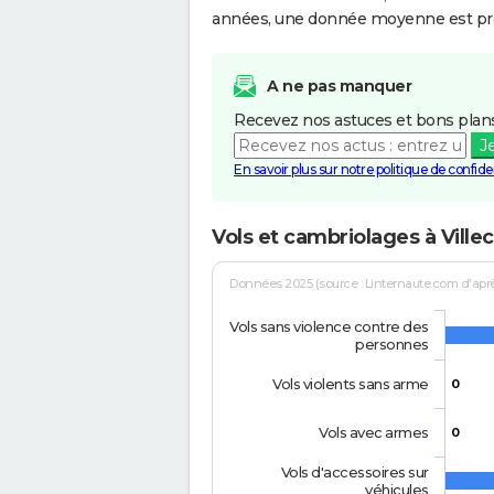
années, une donnée moyenne est pro
A ne pas manquer
Recevez nos astuces et bons plans
J
En savoir plus sur notre politique de confiden
Vols et cambriolages à Ville
Données 2025 (source : Linternaute.com d'après 
Vols sans violence contre des
personnes
Vols violents sans arme
0
Vols avec armes
0
Vols d'accessoires sur
véhicules