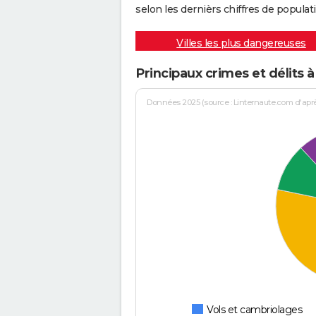
selon les dernièrs chiffres de populati
Villes les plus dangereuses
Principaux crimes et délits à
Données 2025 (source : Linternaute.com d'après 
Vols et cambriolages