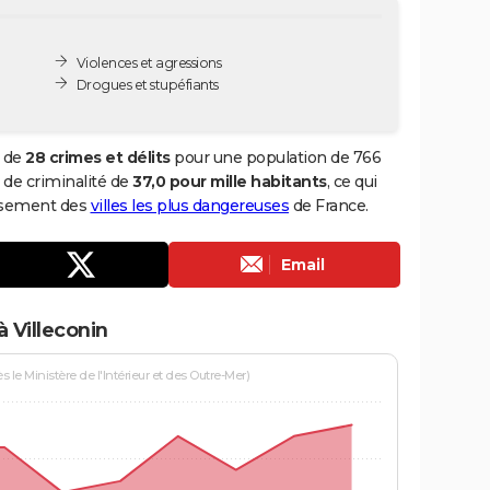
Violences et agressions
Drogues et stupéfiants
l de
28 crimes et délits
pour une population de 766
x de criminalité de
37,0 pour mille habitants
, ce qui
assement des
villes les plus dangereuses
de France.
Email
 Villeconin
le Ministère de l'Intérieur et des Outre-Mer)