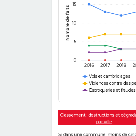
15
Nombre de faits
10
5
0
2016
2017
2018
2
Vols et cambriolages
Violences contre des p
Escroqueries et fraudes
Classement : destructions et dégrad
par ville
Si dans une commune, moins de cinq f