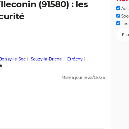
illeconin
(91580) : les
Actu
curité
Spo
Les 
Boissy-le-Sec
Souzy-la-Briche
Étréchy
le
Mise à jour le 25/05/26