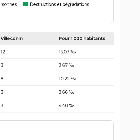
ersonnes
Destructions et dégradations
Villeconin
Pour 1 000 habitants
12
15,07 ‰
3
3,67 ‰
8
10,22 ‰
3
3,66 ‰
3
4,40 ‰