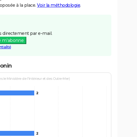
posée à la place.
Voir la méthodologie
.
 directement par e-mail.
e m'abonne
tialité
conin
le Ministère de l'Intérieur et des Outre-Mer)
2
2