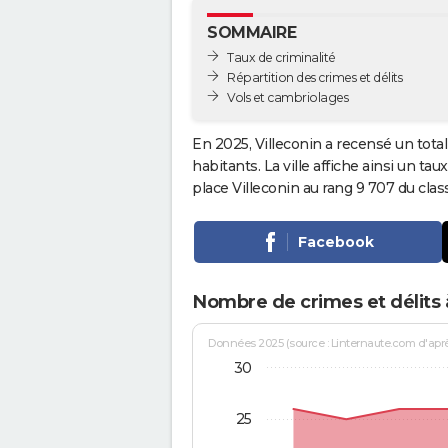
SOMMAIRE
Taux de criminalité
Répartition des crimes et délits
Vols et cambriolages
En 2025, Villeconin a recensé un tota
habitants. La ville affiche ainsi un tau
place Villeconin au rang 9 707 du cl
Facebook
Nombre de crimes et délits à
Données 2025 (source : Linternaute.com d'après 
30
25