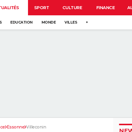
TUALITÉS
SPORT
CULTURE
FINANCE
A
S
EDUCATION
MONDE
VILLES
+
nce
Essonne
Villeconin
NEW