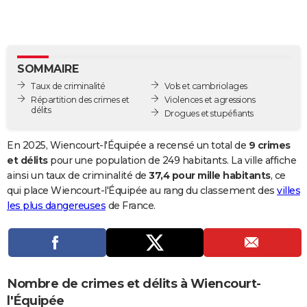
City break
Voyage de noces
Climat
Destinations
Voyage nature
Forum
+
PHOTO
GUIDES D'ACHAT
SOMMAIRE
BONS PLANS
Taux de criminalité
Vols et cambriolages
CARTE DE VOEUX
Répartition des crimes et
Violences et agressions
délits
Drogues et stupéfiants
Carte Bonne année
Carte Pâques
Carte de Noël
Carte Saint-Valentin
Carte d'anniversaire
DICTIONNAIRE
En 2025, Wiencourt-l'Équipée a recensé un total de
9 crimes
Biographies
Expressions
Dictionnaire
Citations
Proverbes
PROGRAMME TV
et délits
pour une population de 249 habitants. La ville affiche
ainsi un taux de criminalité de
37,4 pour mille habitants
, ce
COPAINS D'AVANT
qui place Wiencourt-l'Équipée au rang du classement des
villes
les plus dangereuses
de France.
Se connecter
Collèges
Universités
Service militaire
S'inscrire
Lycées
Primaires
Entreprises
Avis de recherche
AVIS DE DÉCÈS
FORUM
Lifestyle
Sport
Television
Cinema
Bricolage
Culture
Auto
Voyage
Nombre de crimes et délits à Wiencourt-
l'Équipée