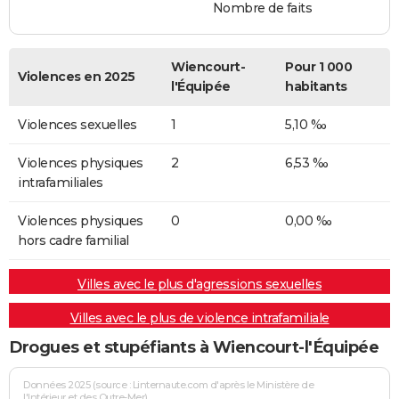
Nombre de faits
Wiencourt-
Pour 1 000
Violences en 2025
l'Équipée
habitants
Violences sexuelles
1
5,10 ‰
Violences physiques
2
6,53 ‰
intrafamiliales
Violences physiques
0
0,00 ‰
hors cadre familial
Villes avec le plus d'agressions sexuelles
Villes avec le plus de violence intrafamiliale
Drogues et stupéfiants à Wiencourt-l'Équipée
Données 2025 (source : Linternaute.com d'après le Ministère de
l'Intérieur et des Outre-Mer)