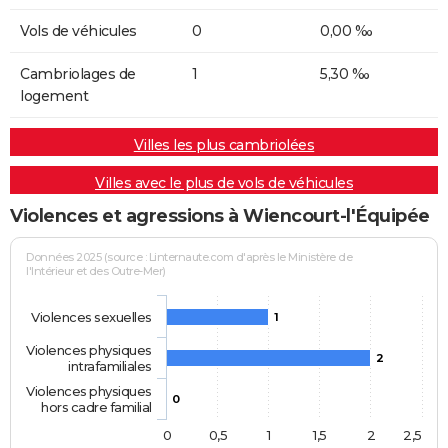
Vols de véhicules
0
0,00 ‰
Cambriolages de
1
5,30 ‰
logement
Villes les plus cambriolées
Villes avec le plus de vols de véhicules
Violences et agressions à Wiencourt-l'Équipée
Données 2025 (source : Linternaute.com d'après le Ministère de
l'Intérieur et des Outre-Mer)
Violences sexuelles
1
Violences physiques
2
intrafamiliales
Violences physiques
0
hors cadre familial
0
0,5
1
1,5
2
2,5