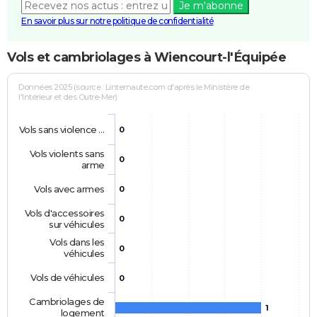
Je m'abonne
En savoir plus sur notre politique de confidentialité
Vols et cambriolages à Wiencourt-l'Équipée
Données 2025 (source : Linternaute.com d'après le Ministère de
l'Intérieur et des Outre-Mer)
Vols sans violence …
0
Vols violents sans
0
arme
Vols avec armes
0
Vols d'accessoires
0
sur véhicules
Vols dans les
0
véhicules
Vols de véhicules
0
Cambriolages de
1
logement