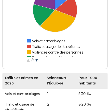
Vols et cambriolages
Trafic et usage de stupéfiants
Violences contre des personnes
Destructions et dégradations
1/2
Escroqueries et fraudes
Délits et crimes en
Wiencourt-
Pour 1 000
2025
l'Équipée
habitants
Vols et cambriolages
1
5,30 ‰
Trafic et usage de
2
6,20 ‰
stupéfiants