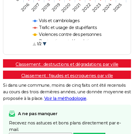
2018
2023
2019
2024
2020
2025
2016
2021
2017
2022
Vols et cambriolages
Trafic et usage de stupéfiants
Violences contre des personnes
Destructions et dégradations
1/2
Escroqueries et fraudes
Classement : destructions et dégradations par ville
Classement : fraudes et escroqueries par ville
Si dans une commune, moins de cinq faits ont été recensés
au cours des trois dernières années, une donnée moyenne est
proposée à la place.
Voir la méthodologie
.
A ne pas manquer
Recevez nos astuces et bons plans directement par e-
mail.