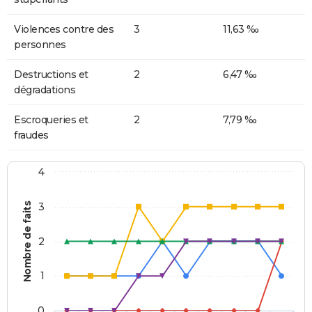
Violences contre des
3
11,63 ‰
personnes
Destructions et
2
6,47 ‰
dégradations
Escroqueries et
2
7,79 ‰
fraudes
4
Nombre de faits
3
2
1
0