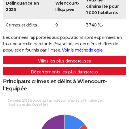
Taux de
Délinquance en
Wiencourt-
criminalité pour
2025
l'Équipée
1 000 habitants
Crimes et délits
9
37,40 ‰
Les données rapportées aux populations sont exprimées en
taux pour mille habitants (‰) selon les dernièrs chiffres de
population fournis par l'Insee.
Voir la méthodologie
.
Villes les plus dangereuses
Départements les plus dangereux
Principaux crimes et délits à Wiencourt-
l'Équipée
Données 2025 (source : Linternaute.com d'après le Ministère de
l'Intérieur et des Outre-Mer)