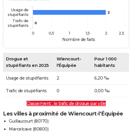
Usage de
2
stupéfiants
Trafic de
0
stupéfiants
0
0,5
1
1,5
2
2,5
Nombre de faits
Drogue et
Wiencourt-
Pour 1 000
stupéfiants en 2025
l'Équipée
habitants
Usage de stupéfiants
2
6,20 ‰
Trafic de stupéfiants
0
0,00 ‰
Classement : le trafic de drogue par ville
Les villes à proximité de Wiencourt-l'Équipée
Guillaucourt (80170)
Marcelcave (80800)