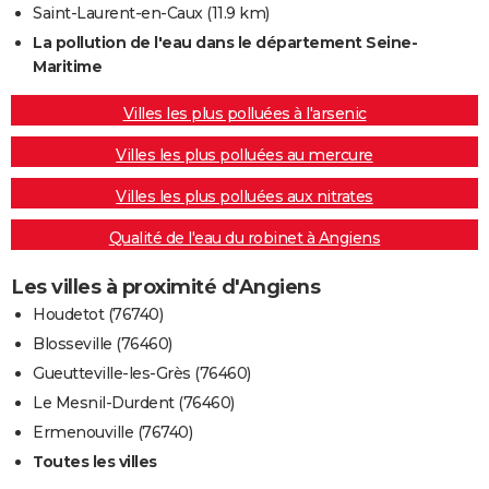
Saint-Laurent-en-Caux
(11.9 km)
La pollution de l'eau dans le département Seine-
Maritime
Villes les plus polluées à l'arsenic
Villes les plus polluées au mercure
Villes les plus polluées aux nitrates
Qualité de l'eau du robinet à Angiens
Les villes à proximité d'Angiens
Houdetot (76740)
Blosseville (76460)
Gueutteville-les-Grès (76460)
Le Mesnil-Durdent (76460)
Ermenouville (76740)
Toutes les villes