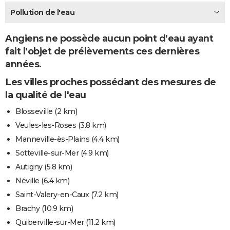
City break
Voyage de noces
Climat
Destinations
Voyage nature
Forum
+
Pollution de l'eau
PHOTO
GUIDES D'ACHAT
Angiens ne possède aucun point d’eau ayant
fait l’objet de prélèvements ces dernières
BONS PLANS
années.
CARTE DE VOEUX
Les villes proches possédant des mesures de
Carte Bonne année
Carte Pâques
Carte de Noël
Carte Saint-Valentin
Carte d'anniversaire
la qualité de l'eau
DICTIONNAIRE
Blosseville
(2 km)
Biographies
Expressions
Dictionnaire
Citations
Proverbes
PROGRAMME TV
Veules-les-Roses
(3.8 km)
COPAINS D'AVANT
Manneville-ès-Plains
(4.4 km)
Sotteville-sur-Mer
(4.9 km)
Se connecter
Collèges
Universités
Service militaire
S'inscrire
Lycées
Primaires
Entreprises
Avis de recherche
AVIS DE DÉCÈS
Autigny
(5.8 km)
FORUM
Néville
(6.4 km)
Saint-Valery-en-Caux
(7.2 km)
Lifestyle
Sport
Television
Cinema
Bricolage
Culture
Auto
Voyage
Brachy
(10.9 km)
Quiberville-sur-Mer
(11.2 km)