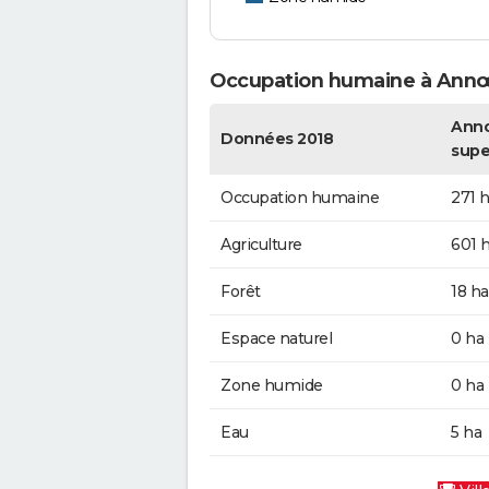
Occupation humaine à Annœ
Annœ
Données 2018
supe
Occupation humaine
271 
Agriculture
601 
Forêt
18 ha
Espace naturel
0 ha
Zone humide
0 ha
Eau
5 ha