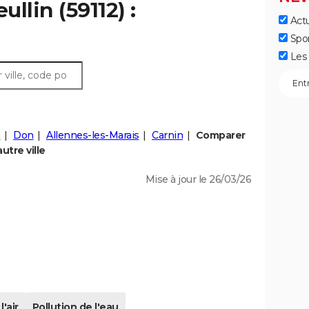
llin (59112) :
Actu
Spo
Les 
n
Don
Allennes-les-Marais
Carnin
Comparer
utre ville
Mise à jour le 26/03/26
l'air
Pollution de l'eau