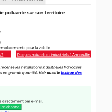
e polluante sur son territoire
n
s
mplacements pour la volaille
s ?
Risques naturels et industriels à Annœullin
cense les installations industrielles françaises
ts en grande quantité.
Voir aussi le
lexique des
 directement par e-mail.
e m'abonne