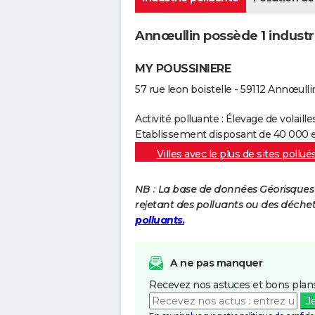
Annœullin possède 1 industri
MY POUSSINIERE
57 rue leon boistelle - 59112 Annœulli
Activité polluante : Élevage de volaille
Etablissement disposant de 40 000 e
Villes avec le plus de sites pollué
NB : La base de données Géorisques re
rejetant des polluants ou des déche
polluants.
A ne pas manquer
Recevez nos astuces et bons plans
J