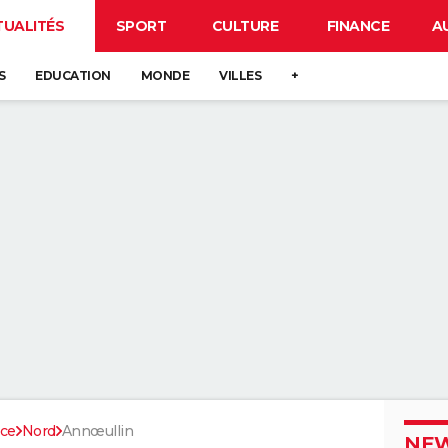
TUALITÉS
SPORT
CULTURE
FINANCE
A
S
EDUCATION
MONDE
VILLES
+
nce
Nord
Annœullin
NEW