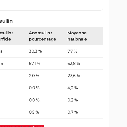
ullin
ullin :
Annœullin :
Moyenne
rficie
pourcentage
nationale
ha
30,3 %
7,7 %
ha
67,1 %
63,8 %
2,0 %
23,6 %
0,0 %
4,0 %
0,0 %
0,2 %
0,5 %
0,7 %