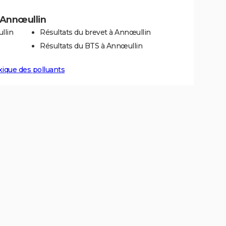
à Annœullin
llin
Résultats du brevet à Annœullin
Résultats du BTS à Annœullin
xique des polluants