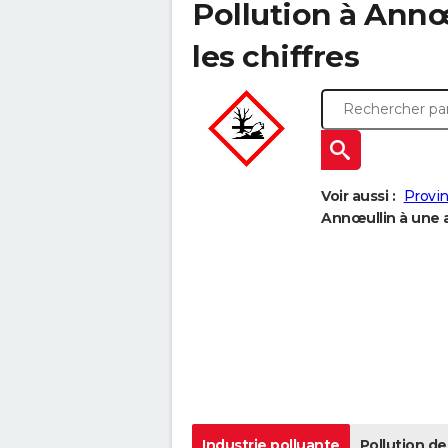
Pollution à Annœu
les chiffres
Voir aussi :
Provi
Annœullin à une a
Industrie polluante
Pollution de 