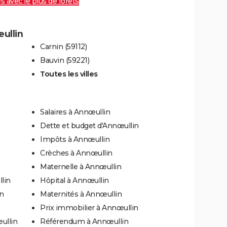
es avec le plus de forêts
œullin
Carnin (59112)
Bauvin (59221)
Toutes les villes
Salaires à Annœullin
Dette et budget d'Annœullin
Impôts à Annœullin
Crèches à Annœullin
Maternelle à Annœullin
lin
Hôpital à Annœullin
in
Maternités à Annœullin
Prix immobilier à Annœullin
ullin
Référendum à Annœullin