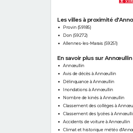
Vill
Les villes à proximité d'Ann
Provin (59185)
Don (59272)
Allennes-les-Marais (59251)
En savoir plus sur Annœullin
Annœullin
Avis de décès à Annœullin
Délinquance à Annœullin
Inondations à Annœullin
Nombre de kinés à Annœullin
Classement des collèges à Annœul
Classement des lycées à Annœull
Accidents de voiture à Annœullin
Climat et historique météo d'Annœ