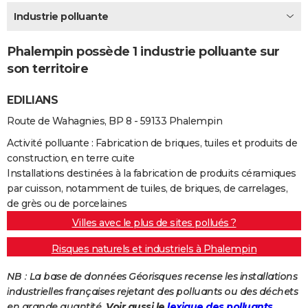
City break
Voyage de noces
Climat
Destinations
Voyage nature
Forum
+
Industrie polluante
PHOTO
GUIDES D'ACHAT
Phalempin possède 1 industrie polluante sur
son territoire
BONS PLANS
EDILIANS
CARTE DE VOEUX
Route de Wahagnies, BP 8 - 59133 Phalempin
Carte Bonne année
Carte Pâques
Carte de Noël
Carte Saint-Valentin
Carte d'anniversaire
DICTIONNAIRE
Activité polluante : Fabrication de briques, tuiles et produits de
Biographies
Expressions
Dictionnaire
Citations
Proverbes
PROGRAMME TV
construction, en terre cuite
Installations destinées à la fabrication de produits céramiques
COPAINS D'AVANT
par cuisson, notamment de tuiles, de briques, de carrelages,
de grès ou de porcelaines
Se connecter
Collèges
Universités
Service militaire
S'inscrire
Lycées
Primaires
Entreprises
Avis de recherche
AVIS DE DÉCÈS
Villes avec le plus de sites pollués ?
FORUM
Risques naturels et industriels à Phalempin
Lifestyle
Sport
Television
Cinema
Bricolage
Culture
Auto
Voyage
NB : La base de données Géorisques recense les installations
industrielles françaises rejetant des polluants ou des déchets
en grande quantité.
Voir aussi le
lexique des polluants.