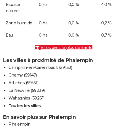
Espace
0 ha
0,0 %
4,0 %
naturel
Zone humide
0 ha
0,0 %
0,2 %
Eau
0 ha
0,0 %
0,7 %
Villes avec le plus de forêts
Les villes à proximité de Phalempin
Camphin-en-Carembault (59133)
Chemy (59147)
Attiches (59551)
La Neuville (59239)
Wahagnies (59261)
Toutes les villes
En savoir plus sur Phalempin
Phalempin