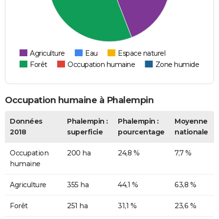
Agriculture
Eau
Espace naturel
Forêt
Occupation humaine
Zone humide
Occupation humaine à Phalempin
Données
Phalempin :
Phalempin :
Moyenne
2018
superficie
pourcentage
nationale
Occupation
200 ha
24,8 %
7,7 %
humaine
Agriculture
355 ha
44,1 %
63,8 %
Forêt
251 ha
31,1 %
23,6 %