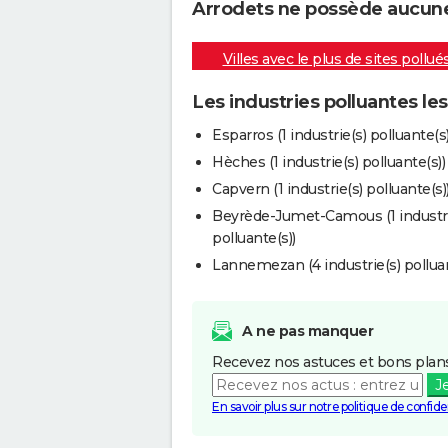
Arrodets ne possède aucune i
Villes avec le plus de sites pollué
Les industries polluantes le
Esparros (1 industrie(s) polluante(s)
Hèches (1 industrie(s) polluante(s))
Capvern (1 industrie(s) polluante(s)
Beyrède-Jumet-Camous (1 industri
polluante(s))
Lannemezan (4 industrie(s) polluan
A ne pas manquer
Recevez nos astuces et bons plans
J
En savoir plus sur notre politique de confiden