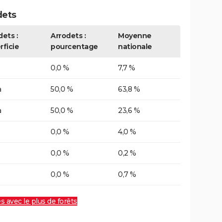
dets
dets :
Arrodets :
Moyenne
rficie
pourcentage
nationale
0,0 %
7,7 %
a
50,0 %
63,8 %
a
50,0 %
23,6 %
0,0 %
4,0 %
0,0 %
0,2 %
0,0 %
0,7 %
es avec le plus de forêts