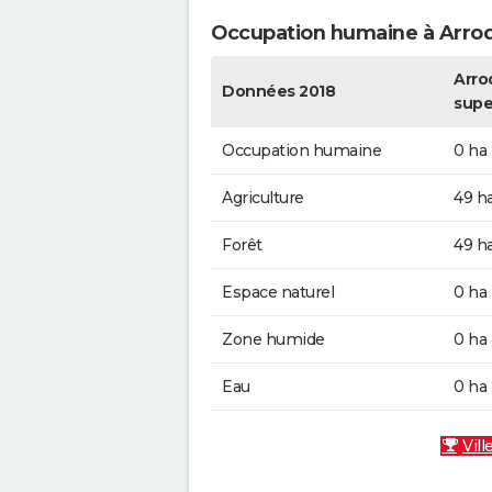
Occupation humaine à Arro
Arro
Données 2018
supe
Occupation humaine
0 ha
Agriculture
49 h
Forêt
49 h
Espace naturel
0 ha
Zone humide
0 ha
Eau
0 ha
Vill