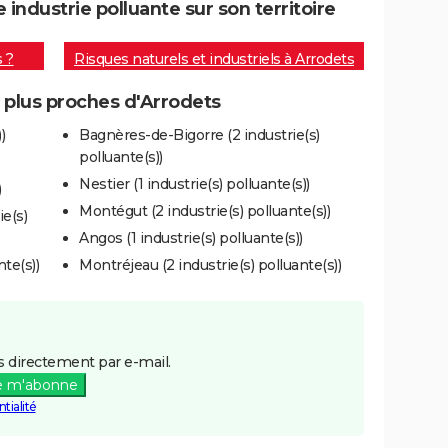
ndustrie polluante sur son territoire
s ?
Risques naturels et industriels à Arrodets
s plus proches d'Arrodets
)
Bagnères-de-Bigorre (2 industrie(s)
polluante(s))
Nestier (1 industrie(s) polluante(s))
)
Montégut (2 industrie(s) polluante(s))
e(s)
Angos (1 industrie(s) polluante(s))
te(s))
Montréjeau (2 industrie(s) polluante(s))
 directement par e-mail.
e m'abonne
tialité