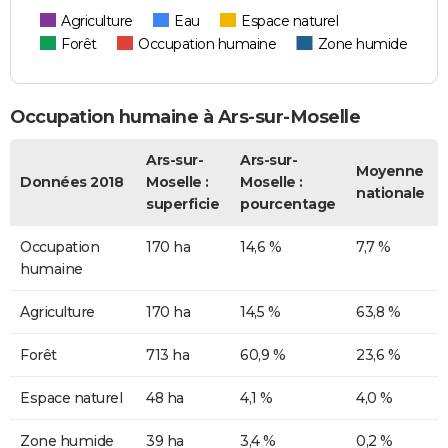
Agriculture
Eau
Espace naturel
Forêt
Occupation humaine
Zone humide
Occupation humaine à Ars-sur-Moselle
Ars-sur-
Ars-sur-
Moyenne
Données 2018
Moselle :
Moselle :
nationale
superficie
pourcentage
Occupation
170 ha
14,6 %
7,7 %
humaine
Agriculture
170 ha
14,5 %
63,8 %
Forêt
713 ha
60,9 %
23,6 %
Espace naturel
48 ha
4,1 %
4,0 %
Zone humide
39 ha
3,4 %
0,2 %