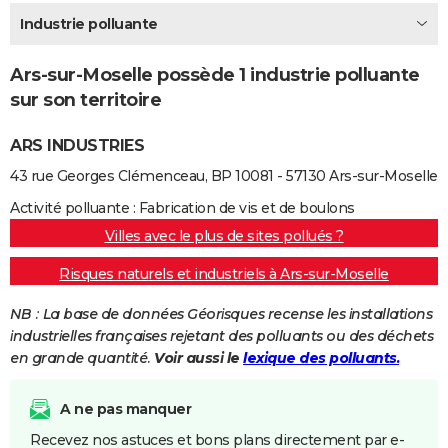
City break
Voyage de noces
Climat
Destinations
Voyage nature
Forum
+
Industrie polluante
PHOTO
GUIDES D'ACHAT
Ars-sur-Moselle possède 1 industrie polluante
sur son territoire
BONS PLANS
ARS INDUSTRIES
CARTE DE VOEUX
43 rue Georges Clémenceau, BP 10081 - 57130 Ars-sur-Moselle
Carte Bonne année
Carte Pâques
Carte de Noël
Carte Saint-Valentin
Carte d'anniversaire
DICTIONNAIRE
Activité polluante : Fabrication de vis et de boulons
Biographies
Expressions
Dictionnaire
Citations
Proverbes
PROGRAMME TV
Villes avec le plus de sites pollués ?
COPAINS D'AVANT
Risques naturels et industriels à Ars-sur-Moselle
Se connecter
Collèges
Universités
Service militaire
S'inscrire
Lycées
Primaires
Entreprises
Avis de recherche
AVIS DE DÉCÈS
NB : La base de données Géorisques recense les installations
industrielles françaises rejetant des polluants ou des déchets
FORUM
en grande quantité.
Voir aussi le
lexique des polluants.
Lifestyle
Sport
Television
Cinema
Bricolage
Culture
Auto
Voyage
A ne pas manquer
Recevez nos astuces et bons plans directement par e-