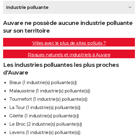
City break
Voyage de noces
Climat
Destinations
Voyage nature
Forum
+
Industrie polluante
PHOTO
GUIDES D'ACHAT
Auvare ne possède aucune industrie polluante
sur son territoire
BONS PLANS
Villes avec le plus de sites pollués ?
CARTE DE VOEUX
Risques naturels et industriels à Auvare
Carte Bonne année
Carte Pâques
Carte de Noël
Carte Saint-Valentin
Carte d'anniversaire
DICTIONNAIRE
Les industries polluantes les plus proches
Biographies
Expressions
Dictionnaire
Citations
Proverbes
PROGRAMME TV
d'Auvare
COPAINS D'AVANT
Braux (1 industrie(s) polluante(s))
Malaussène (1 industrie(s) polluante(s))
Se connecter
Collèges
Universités
Service militaire
S'inscrire
Lycées
Primaires
Entreprises
Avis de recherche
AVIS DE DÉCÈS
Tournefort (1 industrie(s) polluante(s))
FORUM
La Tour (1 industrie(s) polluante(s))
Gilette (1 industrie(s) polluante(s))
Lifestyle
Sport
Television
Cinema
Bricolage
Culture
Auto
Voyage
Le Broc (2 industrie(s) polluante(s))
Levens (1 industrie(s) polluante(s))