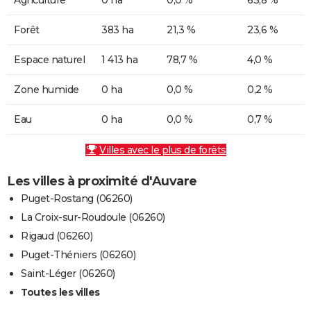
Forêt
383 ha
21,3 %
23,6 %
Espace naturel
1 413 ha
78,7 %
4,0 %
Zone humide
0 ha
0,0 %
0,2 %
Eau
0 ha
0,0 %
0,7 %
Villes avec le plus de forêts
Les villes à proximité d'Auvare
Puget-Rostang (06260)
La Croix-sur-Roudoule (06260)
Rigaud (06260)
Puget-Théniers (06260)
Saint-Léger (06260)
Toutes les villes