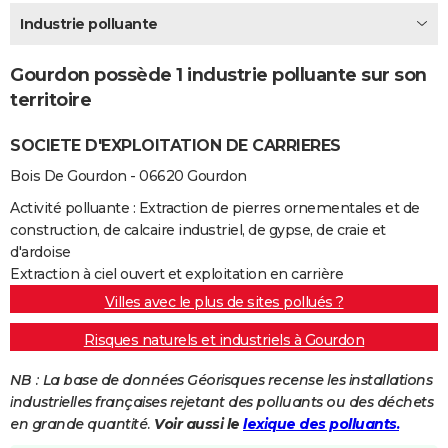
City break
Voyage de noces
Climat
Destinations
Voyage nature
Forum
+
Industrie polluante
PHOTO
GUIDES D'ACHAT
Gourdon possède 1 industrie polluante sur son
territoire
BONS PLANS
SOCIETE D'EXPLOITATION DE CARRIERES
CARTE DE VOEUX
Bois De Gourdon - 06620 Gourdon
Carte Bonne année
Carte Pâques
Carte de Noël
Carte Saint-Valentin
Carte d'anniversaire
DICTIONNAIRE
Activité polluante : Extraction de pierres ornementales et de
Biographies
Expressions
Dictionnaire
Citations
Proverbes
PROGRAMME TV
construction, de calcaire industriel, de gypse, de craie et
d'ardoise
COPAINS D'AVANT
Extraction à ciel ouvert et exploitation en carrière
Villes avec le plus de sites pollués ?
Se connecter
Collèges
Universités
Service militaire
S'inscrire
Lycées
Primaires
Entreprises
Avis de recherche
AVIS DE DÉCÈS
Risques naturels et industriels à Gourdon
FORUM
NB : La base de données Géorisques recense les installations
Lifestyle
Sport
Television
Cinema
Bricolage
Culture
Auto
Voyage
industrielles françaises rejetant des polluants ou des déchets
en grande quantité.
Voir aussi le
lexique des polluants.