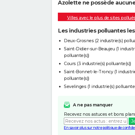
Azolette ne possède aucune i
Villes avec le plus de sites pollué
Les industries polluantes le
Deux-Grosnes (2 industrie(s) pollua
Saint-Didier-sur-Beaujeu (1 industri
polluante(s))
Cours (3 industrie(s) polluante(s))
Saint-Bonnet-le-Troncy (1 industrie
polluante(s))
Sevelinges (1 industrie(s) polluante(
A ne pas manquer
Recevez nos astuces et bons plans
J
En savoir plus sur notre politique de confiden