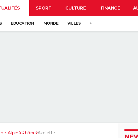
TUALITÉS
SPORT
CULTURE
FINANCE
A
S
EDUCATION
MONDE
VILLES
+
ne-Alpes
Rhône
Azolette
NEW