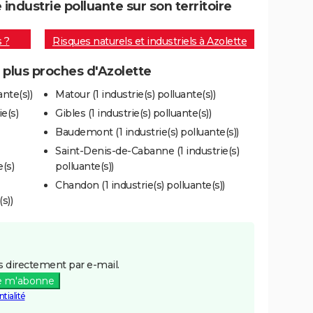
ndustrie polluante sur son territoire
s ?
Risques naturels et industriels à Azolette
s plus proches d'Azolette
nte(s))
Matour (1 industrie(s) polluante(s))
e(s)
Gibles (1 industrie(s) polluante(s))
Baudemont (1 industrie(s) polluante(s))
Saint-Denis-de-Cabanne (1 industrie(s)
(s)
polluante(s))
Chandon (1 industrie(s) polluante(s))
s))
 directement par e-mail.
e m'abonne
tialité