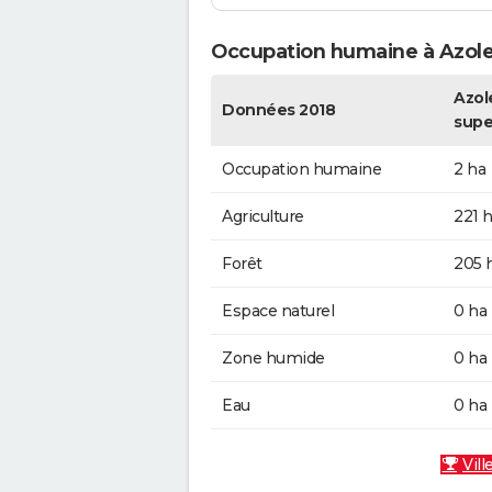
Occupation humaine à Azole
Azole
Données 2018
supe
Occupation humaine
2 ha
Agriculture
221 
Forêt
205 
Espace naturel
0 ha
Zone humide
0 ha
Eau
0 ha
Vill