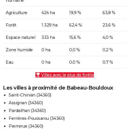
humaine
Agriculture
424 ha
19,9 %
63,8 %
Forêt
1 329 ha
62,4 %
23,6 %
Espace naturel
333 ha
15,6 %
4,0 %
Zone humide
0 ha
0,0 %
0,2 %
Eau
0 ha
0,0 %
0,7 %
Villes avec le plus de forêts
Les villes à proximité de Babeau-Bouldoux
Saint-Chinian (34360)
Assignan (34360)
Pardailhan (34360)
Ferrières-Poussarou (34360)
Pierrerue (34360)