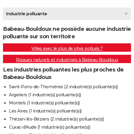
City break
Voyage de noces
Climat
Destinations
Voyage nature
Forum
+
PHOTO
Industrie polluante
GUIDES D'ACHAT
Babeau-Bouldoux ne possède aucune industrie
BONS PLANS
polluante sur son territoire
CARTE DE VOEUX
Villes avec le plus de sites pollués ?
Carte Bonne année
Carte Pâques
Carte de Noël
Carte Saint-Valentin
Carte d'anniversaire
DICTIONNAIRE
Risques naturels et industriels à Babeau-Bouldoux
Biographies
Expressions
Dictionnaire
Citations
Proverbes
PROGRAMME TV
Les industries polluantes les plus proches de
Babeau-Bouldoux
COPAINS D'AVANT
Saint-Pons-de-Thomières (2 industrie(s) polluante(s))
Se connecter
Collèges
Universités
Service militaire
S'inscrire
Lycées
Primaires
Entreprises
Avis de recherche
AVIS DE DÉCÈS
Argeliers (1 industrie(s) polluante(s))
Montels (1 industrie(s) polluante(s))
FORUM
Les Aires (1 industrie(s) polluante(s))
Lifestyle
Sport
Television
Cinema
Bricolage
Culture
Auto
Voyage
Thézan-lès-Béziers (2 industrie(s) polluante(s))
Cuxac-d'Aude (1 industrie(s) polluante(s))