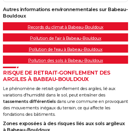
Autres informations environnementales sur Babeau-
Bouldoux
Records du climat à Babeau-Bouldoux
Pollution de l'air à Babeau-Bouldoux
Pollution de l'eau à Babeau-Bouldoux
Pollution des sols à Babeau-Bouldoux
RISQUE DE RETRAIT-GONFLEMENT DES
ARGILES À BABEAU-BOULDOUX
Le phénomène de retrait-gonflement des argiles, lié aux
variations d'humidité dans le sol, peut entraîner des
tassements différentiels
dans une commune en provoquant
des mouvements inégaux du terrain, ce qui affecte les
fondations des bâtiments.
Zones exposées à des risques liés aux sols argileux
à Babeau-Bouldoux