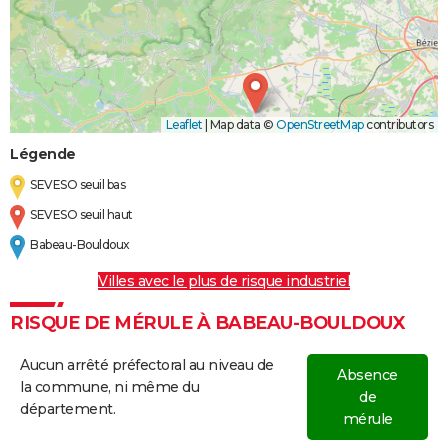
Leaflet
|
Map data ©
OpenStreetMap
contributors
Légende
SEVESO seuil bas
SEVESO seuil haut
Babeau-Bouldoux
Villes avec le plus de risque industriel
RISQUE DE MÉRULE À BABEAU-BOULDOUX
Aucun arrêté préfectoral au niveau de
Absence
la commune, ni même du
de
département.
mérule