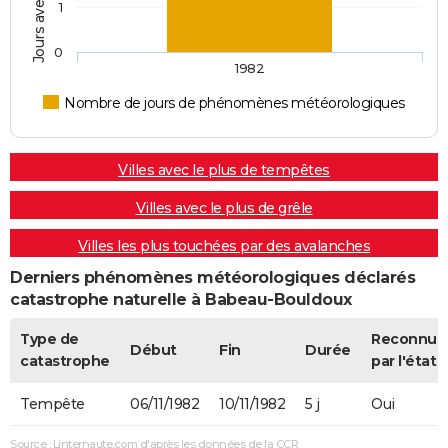
1
18/07/1976
10 000
0
0
0
12/07/1975
20 000
0
0
Involonta
1982
(travaux)
Nombre de jours de phénomènes météorologiques
Villes avec le plus de tempêtes
Villes avec le plus de grêle
Villes les plus touchées par des avalanches
Derniers phénomènes météorologiques déclarés
catastrophe naturelle à Babeau-Bouldoux
Type de
Reconnue
Début
Fin
Durée
catastrophe
par l'état
Tempête
06/11/1982
10/11/1982
5 j
Oui
Source : Linternaute.com d'après les données de la CCR