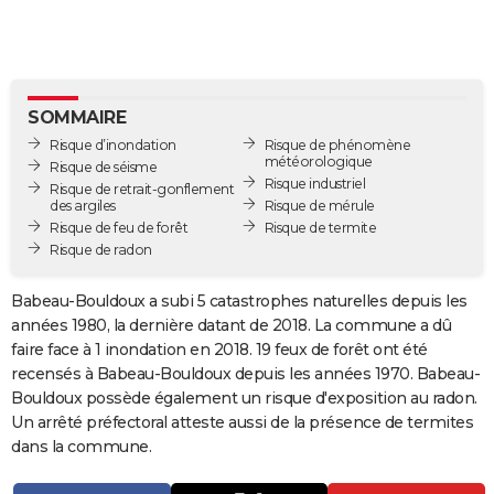
City break
Voyage de noces
Climat
Destinations
Voyage nature
Forum
+
PHOTO
GUIDES D'ACHAT
BONS PLANS
SOMMAIRE
Risque d’inondation
Risque de phénomène
CARTE DE VOEUX
météorologique
Risque de séisme
Risque industriel
Risque de retrait-gonflement
Carte Bonne année
Carte Pâques
Carte de Noël
Carte Saint-Valentin
Carte d'anniversaire
DICTIONNAIRE
des argiles
Risque de mérule
Risque de feu de forêt
Risque de termite
Biographies
Expressions
Dictionnaire
Citations
Proverbes
Risque de radon
PROGRAMME TV
COPAINS D'AVANT
Babeau-Bouldoux a subi 5 catastrophes naturelles depuis les
années 1980, la dernière datant de 2018. La commune a dû
Se connecter
Collèges
Universités
Service militaire
S'inscrire
Lycées
Primaires
Entreprises
Avis de recherche
AVIS DE DÉCÈS
faire face à 1 inondation en 2018. 19 feux de forêt ont été
recensés à Babeau-Bouldoux depuis les années 1970. Babeau-
FORUM
Bouldoux possède également un risque d'exposition au radon.
Un arrêté préfectoral atteste aussi de la présence de termites
Lifestyle
Sport
Television
Cinema
Bricolage
Culture
Auto
Voyage
dans la commune.