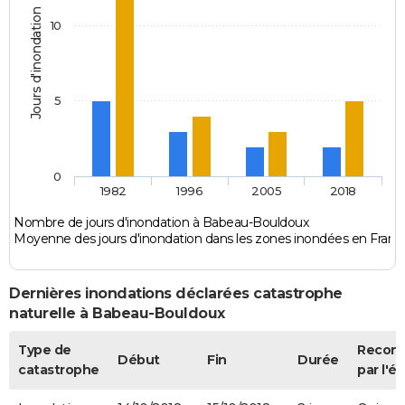
Jours d'inondation
10
5
0
1982
1996
2005
2018
Nombre de jours d'inondation à Babeau-Bouldoux
Moyenne des jours d'inondation dans les zones inondées en Franc
Dernières inondations déclarées catastrophe
naturelle à Babeau-Bouldoux
Type de
Recon
Début
Fin
Durée
catastrophe
par l'ét