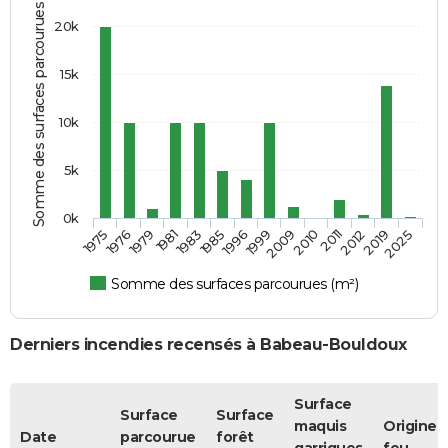
Somme des surfaces parcourues (m²)
20k
15k
10k
5k
0k
1981
2011
1976
2009
1996
2025
1983
2012
1979
2010
1975
1999
1985
2019
Somme des surfaces parcourues (m²)
Derniers incendies recensés à Babeau-Bouldoux
Surface
Surface
Surface
maquis
Origine 
Date
parcourue
forêt