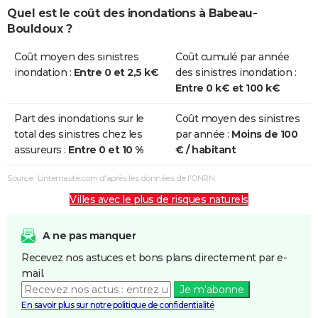
Quel est le coût des inondations à Babeau-
Bouldoux ?
Coût moyen des sinistres
Coût cumulé par année
inondation :
Entre 0 et 2,5 k€
des sinistres inondation :
Entre 0 k€ et 100 k€
Part des inondations sur le
Coût moyen des sinistres
total des sinistres chez les
par année :
Moins de 100
assureurs :
Entre 0 et 10 %
€ / habitant
Source : Linternaute.com d'après les données de l'ONRN
Villes avec le plus de risques naturels
A ne pas manquer
Recevez nos astuces et bons plans directement par e-
mail.
Je m'abonne
En savoir plus sur notre politique de confidentialité