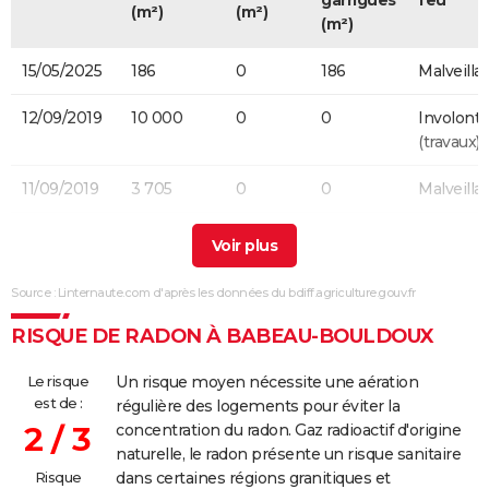
garrigues
feu
(m²)
(m²)
(m²)
15/05/2025
186
0
186
Malveilla
12/09/2019
10 000
0
0
Involonta
(travaux)
11/09/2019
3 705
0
0
Malveilla
11/09/2019
100
0
0
Involonta
(travaux)
Source : Linternaute.com d'après les données du bdiff.agriculture.gouv.fr
13/02/2012
420
0
420
Involonta
(particulie
RISQUE DE RADON À BABEAU-BOULDOUX
22/09/2011
2 000
1 000
1 000
Malveilla
Le risque
Un risque moyen nécessite une aération
est de :
régulière des logements pour éviter la
27/07/2010
100
100
0
Involonta
2 / 3
concentration du radon. Gaz radioactif d'origine
(particulie
naturelle, le radon présente un risque sanitaire
Risque
dans certaines régions granitiques et