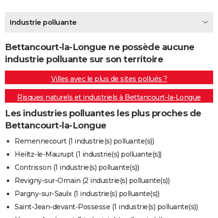
City break
Voyage de noces
Climat
Destinations
Voyage nature
Forum
+
PHOTO
Industrie polluante
GUIDES D'ACHAT
Bettancourt-la-Longue ne possède aucune
BONS PLANS
industrie polluante sur son territoire
CARTE DE VOEUX
Villes avec le plus de sites pollués ?
Carte Bonne année
Carte Pâques
Carte de Noël
Carte Saint-Valentin
Carte d'anniversaire
DICTIONNAIRE
Risques naturels et industriels à Bettancourt-la-Longue
Biographies
Expressions
Dictionnaire
Citations
Proverbes
PROGRAMME TV
Les industries polluantes les plus proches de
Bettancourt-la-Longue
COPAINS D'AVANT
Remennecourt (1 industrie(s) polluante(s))
Se connecter
Collèges
Universités
Service militaire
S'inscrire
Lycées
Primaires
Entreprises
Avis de recherche
AVIS DE DÉCÈS
Heiltz-le-Maurupt (1 industrie(s) polluante(s))
Contrisson (1 industrie(s) polluante(s))
FORUM
Revigny-sur-Ornain (2 industrie(s) polluante(s))
Lifestyle
Sport
Television
Cinema
Bricolage
Culture
Auto
Voyage
Pargny-sur-Saulx (1 industrie(s) polluante(s))
Saint-Jean-devant-Possesse (1 industrie(s) polluante(s))