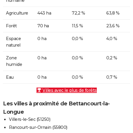
humaine
Agriculture
443 ha
72,2 %
63,8 %
Forêt
70 ha
11,5 %
23,6 %
Espace
0 ha
0,0 %
4,0 %
naturel
Zone
0 ha
0,0 %
0,2 %
humide
Eau
0 ha
0,0 %
0,7 %
Villes avec le plus de forêts
Les villes à proximité de Bettancourt-la-
Longue
Villers-le-Sec (51250)
Rancourt-sur-Ornain (55800)