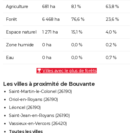
Agriculture
681 ha
8,1 %
63,8 %
Forêt
6 468 ha
76,6 %
23,6 %
Espace naturel
1 271 ha
15,1 %
4,0 %
Zone humide
0 ha
0,0 %
0,2 %
Eau
0 ha
0,0 %
0,7 %
Villes avec le plus de forêts
Les villes à proximité de Bouvante
Saint-Martin-le-Colonel (26190)
Oriol-en-Royans (26190)
Léoncel (26190)
Saint-Jean-en-Royans (26190)
Vassieux-en-Vercors (26420)
Toutes les villes