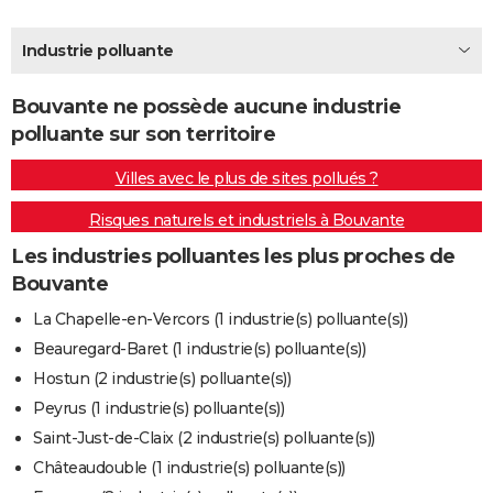
City break
Voyage de noces
Climat
Destinations
Voyage nature
Forum
+
PHOTO
Industrie polluante
GUIDES D'ACHAT
Bouvante ne possède aucune industrie
BONS PLANS
polluante sur son territoire
CARTE DE VOEUX
Villes avec le plus de sites pollués ?
Carte Bonne année
Carte Pâques
Carte de Noël
Carte Saint-Valentin
Carte d'anniversaire
DICTIONNAIRE
Risques naturels et industriels à Bouvante
Biographies
Expressions
Dictionnaire
Citations
Proverbes
PROGRAMME TV
Les industries polluantes les plus proches de
Bouvante
COPAINS D'AVANT
La Chapelle-en-Vercors (1 industrie(s) polluante(s))
Se connecter
Collèges
Universités
Service militaire
S'inscrire
Lycées
Primaires
Entreprises
Avis de recherche
AVIS DE DÉCÈS
Beauregard-Baret (1 industrie(s) polluante(s))
Hostun (2 industrie(s) polluante(s))
FORUM
Peyrus (1 industrie(s) polluante(s))
Lifestyle
Sport
Television
Cinema
Bricolage
Culture
Auto
Voyage
Saint-Just-de-Claix (2 industrie(s) polluante(s))
Châteaudouble (1 industrie(s) polluante(s))