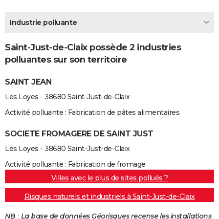
City break
Voyage de noces
Climat
Destinations
Voyage nature
Forum
+
PHOTO
Industrie polluante
GUIDES D'ACHAT
Saint-Just-de-Claix possède 2 industries
BONS PLANS
polluantes sur son territoire
CARTE DE VOEUX
SAINT JEAN
Carte Bonne année
Carte Pâques
Carte de Noël
Carte Saint-Valentin
Carte d'anniversaire
DICTIONNAIRE
Les Loyes - 38680 Saint-Just-de-Claix
Biographies
Expressions
Dictionnaire
Citations
Proverbes
PROGRAMME TV
Activité polluante : Fabrication de pâtes alimentaires
COPAINS D'AVANT
SOCIETE FROMAGERE DE SAINT JUST
Les Loyes - 38680 Saint-Just-de-Claix
Se connecter
Collèges
Universités
Service militaire
S'inscrire
Lycées
Primaires
Entreprises
Avis de recherche
AVIS DE DÉCÈS
Activité polluante : Fabrication de fromage
FORUM
Villes avec le plus de sites pollués ?
Lifestyle
Sport
Television
Cinema
Bricolage
Culture
Auto
Voyage
Risques naturels et industriels à Saint-Just-de-Claix
NB : La base de données Géorisques recense les installations