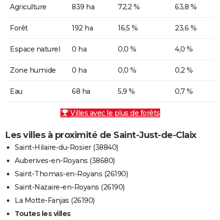
Agriculture
839 ha
72,2 %
63,8 %
Forêt
192 ha
16,5 %
23,6 %
Espace naturel
0 ha
0,0 %
4,0 %
Zone humide
0 ha
0,0 %
0,2 %
Eau
68 ha
5,9 %
0,7 %
Villes avec le plus de forêts
Les villes à proximité de Saint-Just-de-Claix
Saint-Hilaire-du-Rosier (38840)
Auberives-en-Royans (38680)
Saint-Thomas-en-Royans (26190)
Saint-Nazaire-en-Royans (26190)
La Motte-Fanjas (26190)
Toutes les villes