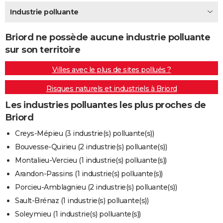
City break
Voyage de noces
Climat
Destinations
Voyage nature
Forum
+
Industrie polluante
PHOTO
GUIDES D'ACHAT
Briord ne possède aucune industrie polluante
sur son territoire
BONS PLANS
Villes avec le plus de sites pollués ?
CARTE DE VOEUX
Risques naturels et industriels à Briord
Carte Bonne année
Carte Pâques
Carte de Noël
Carte Saint-Valentin
Carte d'anniversaire
DICTIONNAIRE
Les industries polluantes les plus proches de
Biographies
Expressions
Dictionnaire
Citations
Proverbes
PROGRAMME TV
Briord
COPAINS D'AVANT
Creys-Mépieu (3 industrie(s) polluante(s))
Bouvesse-Quirieu (2 industrie(s) polluante(s))
Se connecter
Collèges
Universités
Service militaire
S'inscrire
Lycées
Primaires
Entreprises
Avis de recherche
AVIS DE DÉCÈS
Montalieu-Vercieu (1 industrie(s) polluante(s))
FORUM
Arandon-Passins (1 industrie(s) polluante(s))
Porcieu-Amblagnieu (2 industrie(s) polluante(s))
Lifestyle
Sport
Television
Cinema
Bricolage
Culture
Auto
Voyage
Sault-Brénaz (1 industrie(s) polluante(s))
Soleymieu (1 industrie(s) polluante(s))