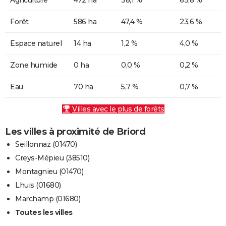
Forêt
586 ha
47,4 %
23,6 %
Espace naturel
14 ha
1,2 %
4,0 %
Zone humide
0 ha
0,0 %
0,2 %
Eau
70 ha
5,7 %
0,7 %
Villes avec le plus de forêts
Les villes à proximité de Briord
Seillonnaz (01470)
Creys-Mépieu (38510)
Montagnieu (01470)
Lhuis (01680)
Marchamp (01680)
Toutes les villes