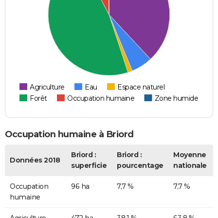
Agriculture
Eau
Espace naturel
Forêt
Occupation humaine
Zone humide
Occupation humaine à Briord
Briord :
Briord :
Moyenne
Données 2018
superficie
pourcentage
nationale
Occupation
96 ha
7,7 %
7,7 %
humaine
Agriculture
472 ha
38,1 %
63,8 %