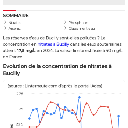
City break
Voyage de noces
Climat
Destinations
Voyage nature
Forum
+
PHOTO
SOMMAIRE
GUIDES D'ACHAT
Nitrates
Phosphates
Arsenic
Classement eau
BONS PLANS
Les réserves d'eau de Bucilly sont-elles polluées ? La
CARTE DE VOEUX
concentration en
nitrates à Bucilly
dans les eaux souterraines
atteint
17,5 mg/L
en 2024. La valeur limite est fixée à 40 mg/L
Carte Bonne année
Carte Pâques
Carte de Noël
Carte Saint-Valentin
Carte d'anniversaire
DICTIONNAIRE
en France.
Biographies
Expressions
Dictionnaire
Citations
Proverbes
PROGRAMME TV
Evolution de la concentration de nitrates à
Bucilly
COPAINS D'AVANT
(source : Linternaute.com d'après le portail Ades)
Se connecter
Collèges
Universités
Service militaire
S'inscrire
Lycées
Primaires
Entreprises
Avis de recherche
AVIS DE DÉCÈS
27,5
FORUM
25
Lifestyle
Sport
Television
Cinema
Bricolage
Culture
Auto
Voyage
22,5