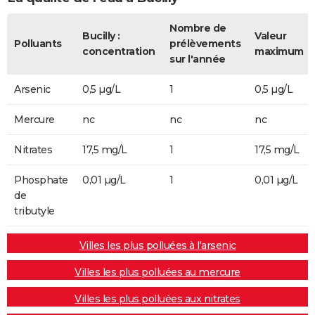
Nombre de
Bucilly :
Valeur
Polluants
prélèvements
concentration
maximum
sur l'année
Arsenic
0,5 µg/L
1
0,5 µg/L
Mercure
nc
nc
nc
Nitrates
17,5 mg/L
1
17,5 mg/L
Phosphate
0,01 µg/L
1
0,01 µg/L
de
tributyle
Villes les plus polluées à l'arsenic
Villes les plus polluées au mercure
Villes les plus polluées aux nitrates