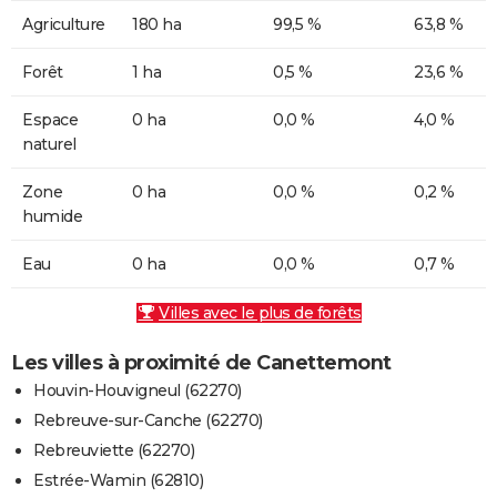
Agriculture
180 ha
99,5 %
63,8 %
Forêt
1 ha
0,5 %
23,6 %
Espace
0 ha
0,0 %
4,0 %
naturel
Zone
0 ha
0,0 %
0,2 %
humide
Eau
0 ha
0,0 %
0,7 %
Villes avec le plus de forêts
Les villes à proximité de Canettemont
Houvin-Houvigneul (62270)
Rebreuve-sur-Canche (62270)
Rebreuviette (62270)
Estrée-Wamin (62810)