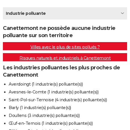
City break
Voyage de noces
Climat
Destinations
Voyage nature
Forum
+
PHOTO
Industrie polluante
GUIDES D'ACHAT
Canettemont ne possède aucune industrie
BONS PLANS
polluante sur son territoire
CARTE DE VOEUX
Villes avec le plus de sites pollués ?
Carte Bonne année
Carte Pâques
Carte de Noël
Carte Saint-Valentin
Carte d'anniversaire
DICTIONNAIRE
Risques naturels et industriels à Canettemont
Biographies
Expressions
Dictionnaire
Citations
Proverbes
PROGRAMME TV
Les industries polluantes les plus proches de
Canettemont
COPAINS D'AVANT
Averdoingt (1 industrie(s) polluante(s))
Se connecter
Collèges
Universités
Service militaire
S'inscrire
Lycées
Primaires
Entreprises
Avis de recherche
AVIS DE DÉCÈS
Avesnes-le-Comte (1 industrie(s) polluante(s))
Saint-Pol-sur-Ternoise (4 industrie(s) polluante(s))
FORUM
Barly (1 industrie(s) polluante(s))
Lifestyle
Sport
Television
Cinema
Bricolage
Culture
Auto
Voyage
Doullens (3 industrie(s) polluante(s))
Œuf-en-Ternois (1 industrie(s) polluante(s))