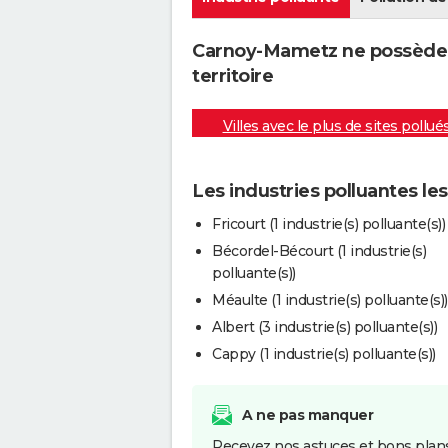
Carnoy-Mametz ne possède a
territoire
Villes avec le plus de sites pollué
Les industries polluantes l
Fricourt (1 industrie(s) polluante(s))
Bécordel-Bécourt (1 industrie(s)
polluante(s))
Méaulte (1 industrie(s) polluante(s))
Albert (3 industrie(s) polluante(s))
Cappy (1 industrie(s) polluante(s))
A ne pas manquer
Recevez nos astuces et bons plans