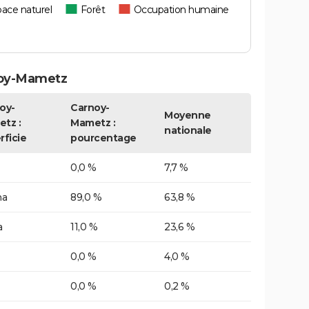
ace naturel
Forêt
Occupation humaine
noy-Mametz
oy-
Carnoy-
Moyenne
tz :
Mametz :
nationale
rficie
pourcentage
0,0 %
7,7 %
ha
89,0 %
63,8 %
a
11,0 %
23,6 %
0,0 %
4,0 %
0,0 %
0,2 %