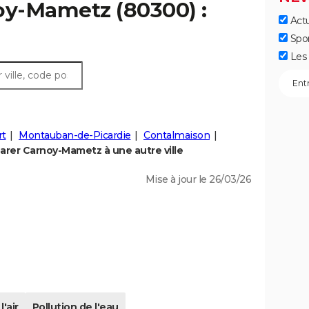
oy-Mametz (80300) :
Actu
Spo
Les 
rt
Montauban-de-Picardie
Contalmaison
rer Carnoy-Mametz à une autre ville
Mise à jour le 26/03/26
l'air
Pollution de l'eau