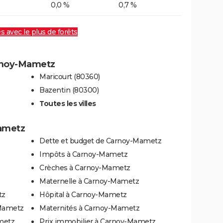
0,0 %
0,7 %
es avec le plus de forêts
arnoy-Mametz
Maricourt (80360)
Bazentin (80300)
Toutes les villes
Mametz
Dette et budget de Carnoy-Mametz
Impôts à Carnoy-Mametz
Crèches à Carnoy-Mametz
Maternelle à Carnoy-Mametz
tz
Hôpital à Carnoy-Mametz
-Mametz
Maternités à Carnoy-Mametz
metz
Prix immobilier à Carnoy-Mametz