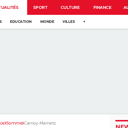
TUALITÉS
SPORT
CULTURE
FINANCE
A
S
EDUCATION
MONDE
VILLES
+
nce
Somme
Carnoy-Mametz
NEW