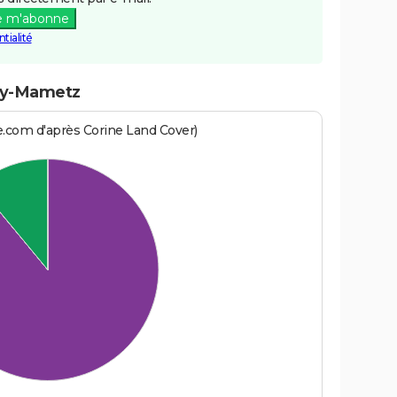
e m'abonne
tialité
noy-Mametz
e.com d'après Corine Land Cover)