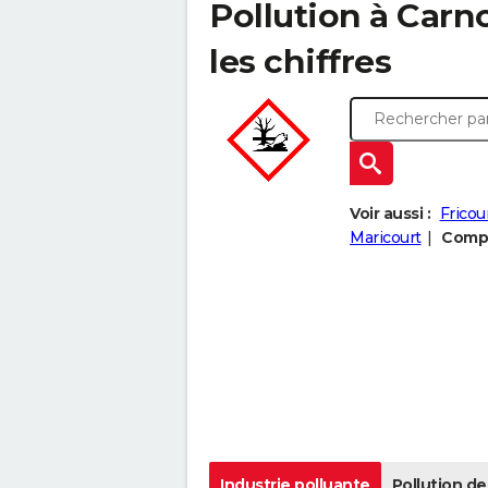
Pollution à Carn
les chiffres
Voir aussi :
Fricou
Maricourt
Compa
Industrie polluante
Pollution de 