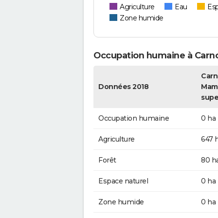
Agriculture
Eau
Esp
Zone humide
Occupation humaine à Car
Carn
Données 2018
Mame
supe
Occupation humaine
0 ha
Agriculture
647 
Forêt
80 h
Espace naturel
0 ha
Zone humide
0 ha