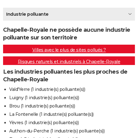
City break
Voyage de noces
Climat
Destinations
Voyage nature
Forum
+
PHOTO
Industrie polluante
GUIDES D'ACHAT
Chapelle-Royale ne possède aucune industrie
BONS PLANS
polluante sur son territoire
CARTE DE VOEUX
Villes avec le plus de sites pollués ?
Carte Bonne année
Carte Pâques
Carte de Noël
Carte Saint-Valentin
Carte d'anniversaire
DICTIONNAIRE
Risques naturels et industriels à Chapelle-Royale
Biographies
Expressions
Dictionnaire
Citations
Proverbes
PROGRAMME TV
Les industries polluantes les plus proches de
Chapelle-Royale
COPAINS D'AVANT
Vald'Yerre (1 industrie(s) polluante(s))
Se connecter
Collèges
Universités
Service militaire
S'inscrire
Lycées
Primaires
Entreprises
Avis de recherche
AVIS DE DÉCÈS
Luigny (1 industrie(s) polluante(s))
Brou (1 industrie(s) polluante(s))
FORUM
La Fontenelle (1 industrie(s) polluante(s))
Lifestyle
Sport
Television
Cinema
Bricolage
Culture
Auto
Voyage
Yèvres (1 industrie(s) polluante(s))
Authon-du-Perche (1 industrie(s) polluante(s))