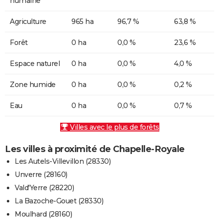
humaine
Agriculture
965 ha
96,7 %
63,8 %
Forêt
0 ha
0,0 %
23,6 %
Espace naturel
0 ha
0,0 %
4,0 %
Zone humide
0 ha
0,0 %
0,2 %
Eau
0 ha
0,0 %
0,7 %
Villes avec le plus de forêts
Les villes à proximité de Chapelle-Royale
Les Autels-Villevillon (28330)
Unverre (28160)
Vald'Yerre (28220)
La Bazoche-Gouet (28330)
Moulhard (28160)