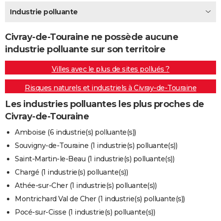
City break
Voyage de noces
Climat
Destinations
Voyage nature
Forum
+
Industrie polluante
PHOTO
GUIDES D'ACHAT
Civray-de-Touraine ne possède aucune
industrie polluante sur son territoire
BONS PLANS
Villes avec le plus de sites pollués ?
CARTE DE VOEUX
Risques naturels et industriels à Civray-de-Touraine
Carte Bonne année
Carte Pâques
Carte de Noël
Carte Saint-Valentin
Carte d'anniversaire
DICTIONNAIRE
Les industries polluantes les plus proches de
Biographies
Expressions
Dictionnaire
Citations
Proverbes
PROGRAMME TV
Civray-de-Touraine
COPAINS D'AVANT
Amboise (6 industrie(s) polluante(s))
Souvigny-de-Touraine (1 industrie(s) polluante(s))
Se connecter
Collèges
Universités
Service militaire
S'inscrire
Lycées
Primaires
Entreprises
Avis de recherche
AVIS DE DÉCÈS
Saint-Martin-le-Beau (1 industrie(s) polluante(s))
FORUM
Chargé (1 industrie(s) polluante(s))
Athée-sur-Cher (1 industrie(s) polluante(s))
Lifestyle
Sport
Television
Cinema
Bricolage
Culture
Auto
Voyage
Montrichard Val de Cher (1 industrie(s) polluante(s))
Pocé-sur-Cisse (1 industrie(s) polluante(s))