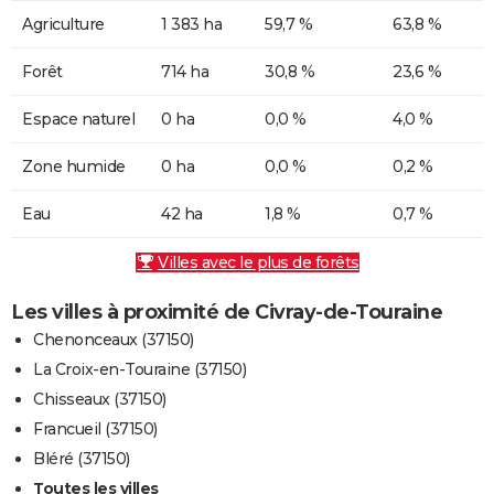
Agriculture
1 383 ha
59,7 %
63,8 %
Forêt
714 ha
30,8 %
23,6 %
Espace naturel
0 ha
0,0 %
4,0 %
Zone humide
0 ha
0,0 %
0,2 %
Eau
42 ha
1,8 %
0,7 %
Villes avec le plus de forêts
Les villes à proximité de Civray-de-Touraine
Chenonceaux (37150)
La Croix-en-Touraine (37150)
Chisseaux (37150)
Francueil (37150)
Bléré (37150)
Toutes les villes