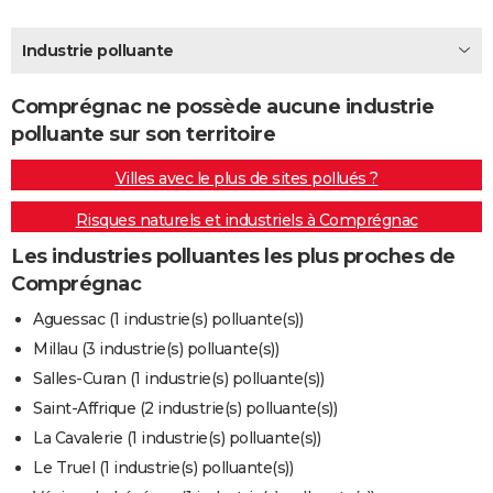
City break
Voyage de noces
Climat
Destinations
Voyage nature
Forum
+
PHOTO
Industrie polluante
GUIDES D'ACHAT
Comprégnac ne possède aucune industrie
BONS PLANS
polluante sur son territoire
CARTE DE VOEUX
Villes avec le plus de sites pollués ?
Carte Bonne année
Carte Pâques
Carte de Noël
Carte Saint-Valentin
Carte d'anniversaire
DICTIONNAIRE
Risques naturels et industriels à Comprégnac
Biographies
Expressions
Dictionnaire
Citations
Proverbes
PROGRAMME TV
Les industries polluantes les plus proches de
Comprégnac
COPAINS D'AVANT
Aguessac (1 industrie(s) polluante(s))
Se connecter
Collèges
Universités
Service militaire
S'inscrire
Lycées
Primaires
Entreprises
Avis de recherche
AVIS DE DÉCÈS
Millau (3 industrie(s) polluante(s))
Salles-Curan (1 industrie(s) polluante(s))
FORUM
Saint-Affrique (2 industrie(s) polluante(s))
Lifestyle
Sport
Television
Cinema
Bricolage
Culture
Auto
Voyage
La Cavalerie (1 industrie(s) polluante(s))
Le Truel (1 industrie(s) polluante(s))