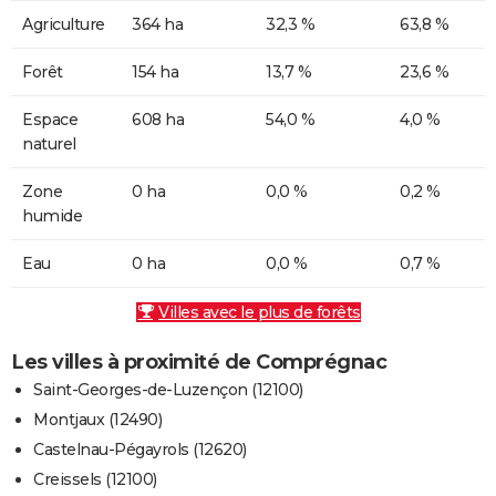
Agriculture
364 ha
32,3 %
63,8 %
Forêt
154 ha
13,7 %
23,6 %
Espace
608 ha
54,0 %
4,0 %
naturel
Zone
0 ha
0,0 %
0,2 %
humide
Eau
0 ha
0,0 %
0,7 %
Villes avec le plus de forêts
Les villes à proximité de Comprégnac
Saint-Georges-de-Luzençon (12100)
Montjaux (12490)
Castelnau-Pégayrols (12620)
Creissels (12100)