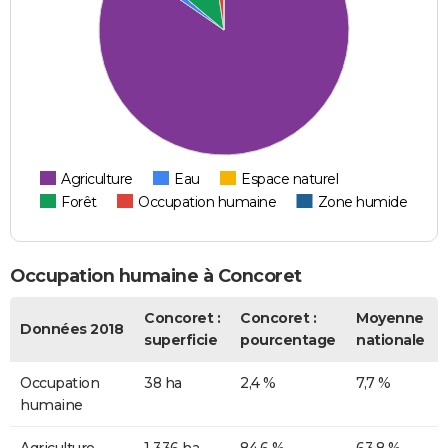
Agriculture
Eau
Espace naturel
Forêt
Occupation humaine
Zone humide
Occupation humaine à Concoret
Concoret :
Concoret :
Moyenne
Données 2018
superficie
pourcentage
nationale
Occupation
38 ha
2,4 %
7,7 %
humaine
Agriculture
1 336 ha
84,6 %
63,8 %