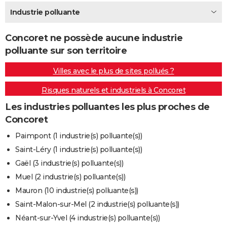
City break
Voyage de noces
Climat
Destinations
Voyage nature
Forum
+
Industrie polluante
PHOTO
GUIDES D'ACHAT
Concoret ne possède aucune industrie
polluante sur son territoire
BONS PLANS
Villes avec le plus de sites pollués ?
CARTE DE VOEUX
Risques naturels et industriels à Concoret
Carte Bonne année
Carte Pâques
Carte de Noël
Carte Saint-Valentin
Carte d'anniversaire
DICTIONNAIRE
Les industries polluantes les plus proches de
Biographies
Expressions
Dictionnaire
Citations
Proverbes
PROGRAMME TV
Concoret
COPAINS D'AVANT
Paimpont (1 industrie(s) polluante(s))
Saint-Léry (1 industrie(s) polluante(s))
Se connecter
Collèges
Universités
Service militaire
S'inscrire
Lycées
Primaires
Entreprises
Avis de recherche
AVIS DE DÉCÈS
Gaël (3 industrie(s) polluante(s))
FORUM
Muel (2 industrie(s) polluante(s))
Mauron (10 industrie(s) polluante(s))
Lifestyle
Sport
Television
Cinema
Bricolage
Culture
Auto
Voyage
Saint-Malon-sur-Mel (2 industrie(s) polluante(s))
Néant-sur-Yvel (4 industrie(s) polluante(s))