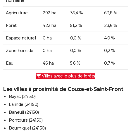
humaine
Agriculture
292 ha
35,4 %
63,8 %
Forêt
422 ha
51,2 %
23,6 %
Espace naturel
0 ha
0,0 %
4,0 %
Zone humide
0 ha
0,0 %
0,2 %
Eau
46 ha
5,6 %
0,7 %
Villes avec le plus de forêts
Les villes à proximité de Couze-et-Saint-Front
Bayac (24150)
Lalinde (24150)
Baneuil (24150)
Pontours (24150)
Bourniquel (24150)