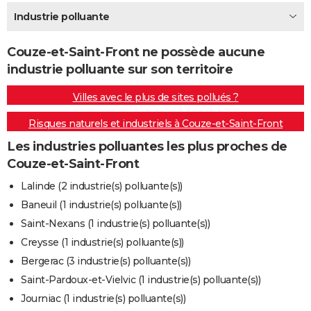
City break
Voyage de noces
Climat
Destinations
Voyage nature
Forum
+
Industrie polluante
PHOTO
GUIDES D'ACHAT
Couze-et-Saint-Front ne possède aucune
industrie polluante sur son territoire
BONS PLANS
Villes avec le plus de sites pollués ?
CARTE DE VOEUX
Risques naturels et industriels à Couze-et-Saint-Front
Carte Bonne année
Carte Pâques
Carte de Noël
Carte Saint-Valentin
Carte d'anniversaire
DICTIONNAIRE
Les industries polluantes les plus proches de
Biographies
Expressions
Dictionnaire
Citations
Proverbes
PROGRAMME TV
Couze-et-Saint-Front
COPAINS D'AVANT
Lalinde (2 industrie(s) polluante(s))
Baneuil (1 industrie(s) polluante(s))
Se connecter
Collèges
Universités
Service militaire
S'inscrire
Lycées
Primaires
Entreprises
Avis de recherche
AVIS DE DÉCÈS
Saint-Nexans (1 industrie(s) polluante(s))
FORUM
Creysse (1 industrie(s) polluante(s))
Bergerac (3 industrie(s) polluante(s))
Lifestyle
Sport
Television
Cinema
Bricolage
Culture
Auto
Voyage
Saint-Pardoux-et-Vielvic (1 industrie(s) polluante(s))
Journiac (1 industrie(s) polluante(s))