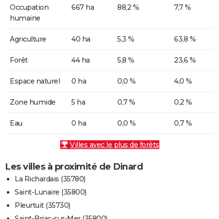
Occupation
667 ha
88,2 %
7,7 %
humaine
Agriculture
40 ha
5,3 %
63,8 %
Forêt
44 ha
5,8 %
23,6 %
Espace naturel
0 ha
0,0 %
4,0 %
Zone humide
5 ha
0,7 %
0,2 %
Eau
0 ha
0,0 %
0,7 %
Villes avec le plus de forêts
Les villes à proximité de Dinard
La Richardais (35780)
Saint-Lunaire (35800)
Pleurtuit (35730)
Saint-Briac-sur-Mer (35800)