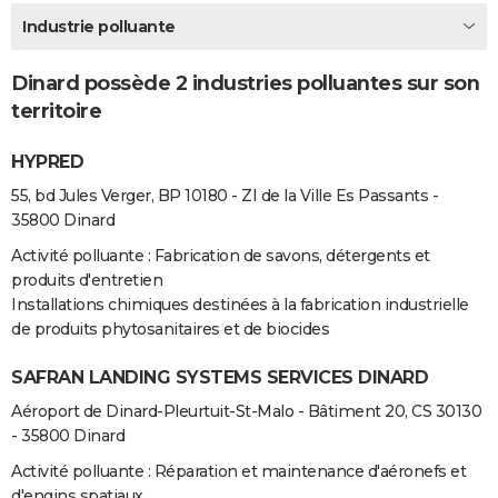
City break
Voyage de noces
Climat
Destinations
Voyage nature
Forum
+
Industrie polluante
PHOTO
GUIDES D'ACHAT
Dinard possède 2 industries polluantes sur son
territoire
BONS PLANS
HYPRED
CARTE DE VOEUX
55, bd Jules Verger, BP 10180 - ZI de la Ville Es Passants -
Carte Bonne année
Carte Pâques
Carte de Noël
Carte Saint-Valentin
Carte d'anniversaire
DICTIONNAIRE
35800 Dinard
Biographies
Expressions
Dictionnaire
Citations
Proverbes
PROGRAMME TV
Activité polluante : Fabrication de savons, détergents et
produits d'entretien
COPAINS D'AVANT
Installations chimiques destinées à la fabrication industrielle
de produits phytosanitaires et de biocides
Se connecter
Collèges
Universités
Service militaire
S'inscrire
Lycées
Primaires
Entreprises
Avis de recherche
AVIS DE DÉCÈS
SAFRAN LANDING SYSTEMS SERVICES DINARD
FORUM
Aéroport de Dinard-Pleurtuit-St-Malo - Bâtiment 20, CS 30130
Lifestyle
Sport
Television
Cinema
Bricolage
Culture
Auto
Voyage
- 35800 Dinard
Activité polluante : Réparation et maintenance d'aéronefs et
d'engins spatiaux