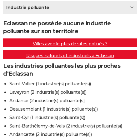
City break
Voyage de noces
Climat
Destinations
Voyage nature
Forum
+
Industrie polluante
PHOTO
GUIDES D'ACHAT
Eclassan ne possède aucune industrie
polluante sur son territoire
BONS PLANS
Villes avec le plus de sites pollués ?
CARTE DE VOEUX
Risques naturels et industriels à Eclassan
Carte Bonne année
Carte Pâques
Carte de Noël
Carte Saint-Valentin
Carte d'anniversaire
DICTIONNAIRE
Les industries polluantes les plus proches
Biographies
Expressions
Dictionnaire
Citations
Proverbes
PROGRAMME TV
d'Eclassan
COPAINS D'AVANT
Saint-Vallier (1 industrie(s) polluante(s))
Laveyron (2 industrie(s) polluante(s))
Se connecter
Collèges
Universités
Service militaire
S'inscrire
Lycées
Primaires
Entreprises
Avis de recherche
AVIS DE DÉCÈS
Andance (2 industrie(s) polluante(s))
FORUM
Beausemblant (1 industrie(s) polluante(s))
Saint-Cyr (1 industrie(s) polluante(s))
Lifestyle
Sport
Television
Cinema
Bricolage
Culture
Auto
Voyage
Saint-Barthélemy-de-Vals (2 industrie(s) polluante(s))
Andancette (2 industrie(s) polluante(s))