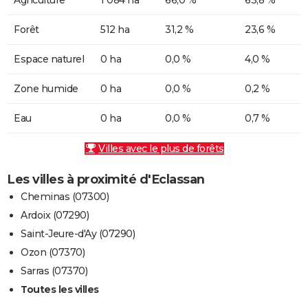
Forêt
512 ha
31,2 %
23,6 %
Espace naturel
0 ha
0,0 %
4,0 %
Zone humide
0 ha
0,0 %
0,2 %
Eau
0 ha
0,0 %
0,7 %
Villes avec le plus de forêts
Les villes à proximité d'Eclassan
Cheminas (07300)
Ardoix (07290)
Saint-Jeure-d'Ay (07290)
Ozon (07370)
Sarras (07370)
Toutes les villes