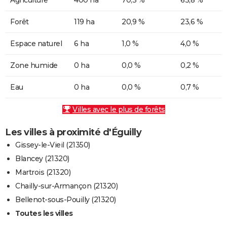
Forêt
119 ha
20,9 %
23,6 %
Espace naturel
6 ha
1,0 %
4,0 %
Zone humide
0 ha
0,0 %
0,2 %
Eau
0 ha
0,0 %
0,7 %
Villes avec le plus de forêts
Les villes à proximité d'Éguilly
Gissey-le-Vieil (21350)
Blancey (21320)
Martrois (21320)
Chailly-sur-Armançon (21320)
Bellenot-sous-Pouilly (21320)
Toutes les villes