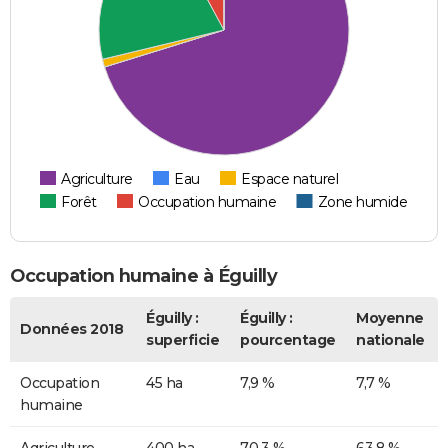
Agriculture
Eau
Espace naturel
Forêt
Occupation humaine
Zone humide
Occupation humaine à Éguilly
Éguilly :
Éguilly :
Moyenne
Données 2018
superficie
pourcentage
nationale
Occupation
45 ha
7,9 %
7,7 %
humaine
Agriculture
400 ha
70,3 %
63,8 %