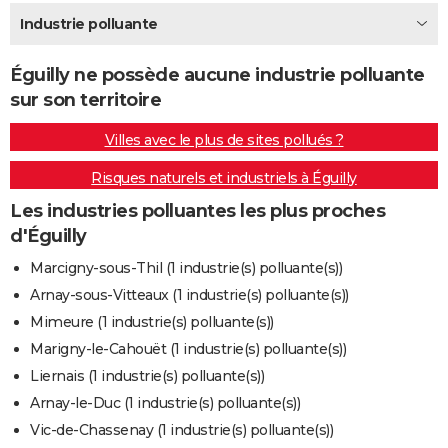
City break
Voyage de noces
Climat
Destinations
Voyage nature
Forum
+
Industrie polluante
PHOTO
GUIDES D'ACHAT
Éguilly ne possède aucune industrie polluante
sur son territoire
BONS PLANS
Villes avec le plus de sites pollués ?
CARTE DE VOEUX
Risques naturels et industriels à Éguilly
Carte Bonne année
Carte Pâques
Carte de Noël
Carte Saint-Valentin
Carte d'anniversaire
DICTIONNAIRE
Les industries polluantes les plus proches
Biographies
Expressions
Dictionnaire
Citations
Proverbes
PROGRAMME TV
d'Éguilly
COPAINS D'AVANT
Marcigny-sous-Thil (1 industrie(s) polluante(s))
Arnay-sous-Vitteaux (1 industrie(s) polluante(s))
Se connecter
Collèges
Universités
Service militaire
S'inscrire
Lycées
Primaires
Entreprises
Avis de recherche
AVIS DE DÉCÈS
Mimeure (1 industrie(s) polluante(s))
FORUM
Marigny-le-Cahouët (1 industrie(s) polluante(s))
Liernais (1 industrie(s) polluante(s))
Lifestyle
Sport
Television
Cinema
Bricolage
Culture
Auto
Voyage
Arnay-le-Duc (1 industrie(s) polluante(s))
Vic-de-Chassenay (1 industrie(s) polluante(s))