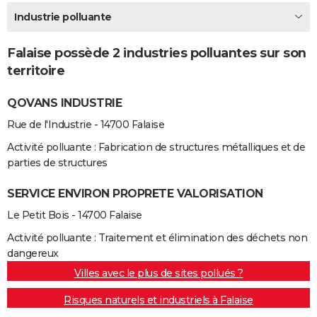
City break
Voyage de noces
Climat
Destinations
Voyage nature
Forum
+
Industrie polluante
PHOTO
GUIDES D'ACHAT
Falaise possède 2 industries polluantes sur son
territoire
BONS PLANS
QOVANS INDUSTRIE
CARTE DE VOEUX
Rue de l'Industrie - 14700 Falaise
Carte Bonne année
Carte Pâques
Carte de Noël
Carte Saint-Valentin
Carte d'anniversaire
DICTIONNAIRE
Activité polluante : Fabrication de structures métalliques et de
Biographies
Expressions
Dictionnaire
Citations
Proverbes
PROGRAMME TV
parties de structures
COPAINS D'AVANT
SERVICE ENVIRON PROPRETE VALORISATION
Le Petit Bois - 14700 Falaise
Se connecter
Collèges
Universités
Service militaire
S'inscrire
Lycées
Primaires
Entreprises
Avis de recherche
AVIS DE DÉCÈS
Activité polluante : Traitement et élimination des déchets non
FORUM
dangereux
Lifestyle
Sport
Television
Cinema
Bricolage
Culture
Auto
Voyage
Villes avec le plus de sites pollués ?
Risques naturels et industriels à Falaise