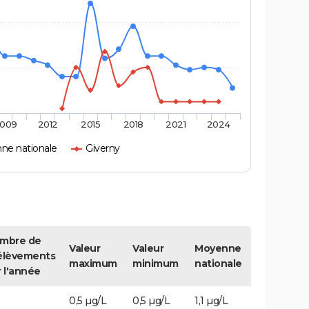
009
2012
2015
2018
2021
2024
ne nationale
Giverny
mbre de
Valeur
Valeur
Moyenne
élèvements
maximum
minimum
nationale
r l'année
0,5 µg/L
0,5 µg/L
1,1 µg/L