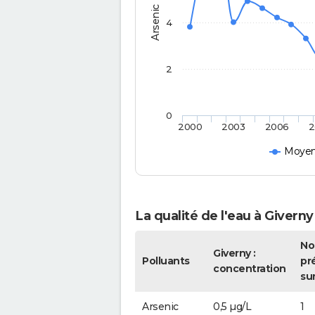
Arsenic
4
2
0
2000
2003
2006
2
Moyen
La qualité de l'eau à Giverny
No
Giverny :
Polluants
pr
concentration
su
Arsenic
0,5 µg/L
1