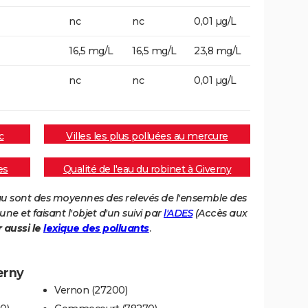
nc
nc
0,01 µg/L
16,5 mg/L
16,5 mg/L
23,8 mg/L
nc
nc
0,01 µg/L
c
Villes les plus polluées au mercure
es
Qualité de l'eau du robinet à Giverny
eau sont des moyennes des relevés de l'ensemble des
e et faisant l'objet d'un suivi par
l'ADES
(Accès aux
r aussi le
lexique des polluants
.
erny
Vernon (27200)