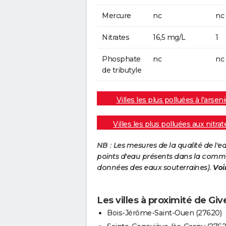
Mercure
nc
nc
Nitrates
16,5 mg/L
1
Phosphate
nc
nc
de tributyle
Villes les plus polluées à l'arseni
Villes les plus polluées aux nitrat
NB : Les mesures de la qualité de l'
points d'eau présents dans la commun
données des eaux souterraines).
Voi
Les villes à proximité de Giv
Bois-Jérôme-Saint-Ouen (27620)