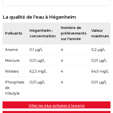
La qualité de l'eau à Hégenheim
Nombre de
Hégenheim :
Valeur
Polluants
prélèvements
concentration
maximum
sur l'année
Arsenic
0,1 µg/L
4
0,2 µg/L
Mercure
0,01 µg/L
4
0,01 µg/L
Nitrates
62,3 mg/L
4
64,0 mg/L
Phosphate
0,01 µg/L
4
0,01 µg/L
de
tributyle
Villes les plus polluées à l'arsenic