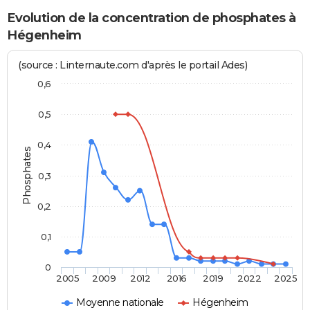
Evolution de la concentration de phosphates à
Hégenheim
(source : Linternaute.com d'après le portail Ades)
0,6
0,5
0,4
Phosphates
0,3
0,2
0,1
0
2005
2009
2012
2016
2019
2022
2025
Moyenne nationale
Hégenheim