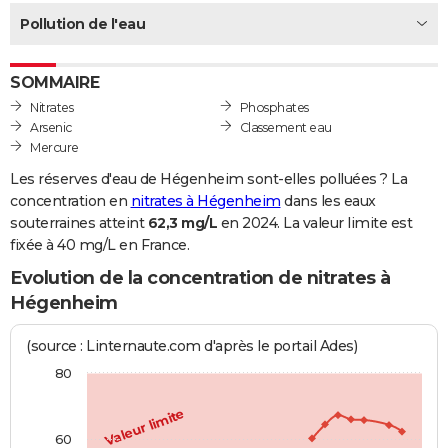
City break
Voyage de noces
Climat
Destinations
Voyage nature
Forum
+
Pollution de l'eau
PHOTO
GUIDES D'ACHAT
SOMMAIRE
BONS PLANS
Nitrates
Phosphates
Arsenic
Classement eau
CARTE DE VOEUX
Mercure
Les réserves d'eau de Hégenheim sont-elles polluées ? La
Carte Bonne année
Carte Pâques
Carte de Noël
Carte Saint-Valentin
Carte d'anniversaire
DICTIONNAIRE
concentration en
nitrates à Hégenheim
dans les eaux
souterraines atteint
62,3 mg/L
en 2024. La valeur limite est
Biographies
Expressions
Dictionnaire
Citations
Proverbes
PROGRAMME TV
fixée à 40 mg/L en France.
COPAINS D'AVANT
Evolution de la concentration de nitrates à
Hégenheim
Se connecter
Collèges
Universités
Service militaire
S'inscrire
Lycées
Primaires
Entreprises
Avis de recherche
AVIS DE DÉCÈS
(source : Linternaute.com d'après le portail Ades)
FORUM
80
Lifestyle
Sport
Television
Cinema
Bricolage
Culture
Auto
Voyage
Valeur limite
60