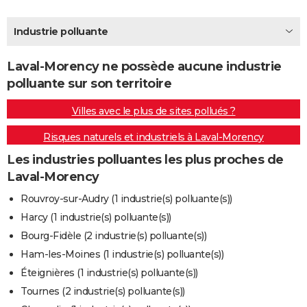
City break
Voyage de noces
Climat
Destinations
Voyage nature
Forum
+
PHOTO
Industrie polluante
GUIDES D'ACHAT
Laval-Morency ne possède aucune industrie
BONS PLANS
polluante sur son territoire
CARTE DE VOEUX
Villes avec le plus de sites pollués ?
Carte Bonne année
Carte Pâques
Carte de Noël
Carte Saint-Valentin
Carte d'anniversaire
DICTIONNAIRE
Risques naturels et industriels à Laval-Morency
Biographies
Expressions
Dictionnaire
Citations
Proverbes
PROGRAMME TV
Les industries polluantes les plus proches de
Laval-Morency
COPAINS D'AVANT
Rouvroy-sur-Audry (1 industrie(s) polluante(s))
Se connecter
Collèges
Universités
Service militaire
S'inscrire
Lycées
Primaires
Entreprises
Avis de recherche
AVIS DE DÉCÈS
Harcy (1 industrie(s) polluante(s))
Bourg-Fidèle (2 industrie(s) polluante(s))
FORUM
Ham-les-Moines (1 industrie(s) polluante(s))
Lifestyle
Sport
Television
Cinema
Bricolage
Culture
Auto
Voyage
Éteignières (1 industrie(s) polluante(s))
Tournes (2 industrie(s) polluante(s))