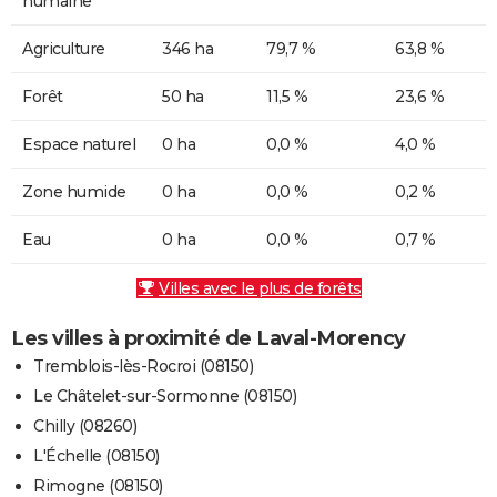
humaine
Agriculture
346 ha
79,7 %
63,8 %
Forêt
50 ha
11,5 %
23,6 %
Espace naturel
0 ha
0,0 %
4,0 %
Zone humide
0 ha
0,0 %
0,2 %
Eau
0 ha
0,0 %
0,7 %
Villes avec le plus de forêts
Les villes à proximité de Laval-Morency
Tremblois-lès-Rocroi (08150)
Le Châtelet-sur-Sormonne (08150)
Chilly (08260)
L'Échelle (08150)
Rimogne (08150)