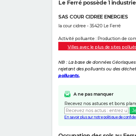
Le Ferré possède 1 industrie 
SAS COUR CIDREE ENERGIES
la cour cidree - 35420 Le Ferré
Activité polluante : Production de c
Villes avec le plus de sites pollué
NB : La base de données Géorisques re
rejetant des polluants ou des déche
polluants.
A ne pas manquer
Recevez nos astuces et bons plans
J
En savoir plus sur notre politique de confiden
Occupation des sols au Ferr