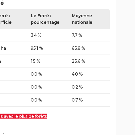
ré
rré :
Le Ferré :
Moyenne
rficie
pourcentage
nationale
a
3,4 %
7,7 %
 ha
95,1 %
63,8 %
a
1,5 %
23,6 %
0,0 %
4,0 %
0,0 %
0,2 %
0,0 %
0,7 %
es avec le plus de forêts