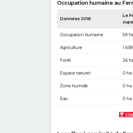
Occupation humaine au Fer
Le Fe
Données 2018
supe
Occupation humaine
59 h
Agriculture
1 658
Forêt
26 h
Espace naturel
0 ha
Zone humide
0 ha
Eau
0 ha
Vill