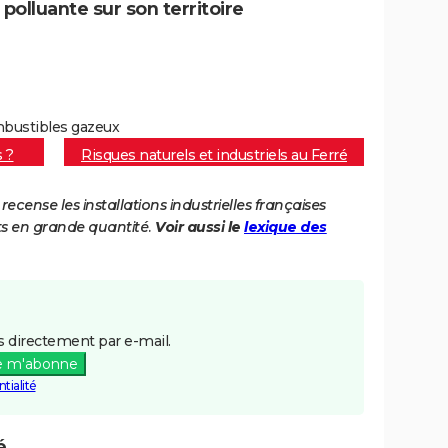
polluante sur son territoire
ombustibles gazeux
s ?
Risques naturels et industriels au Ferré
cense les installations industrielles françaises
ts en grande quantité.
Voir aussi le
lexique des
 directement par e-mail.
e m'abonne
tialité
é