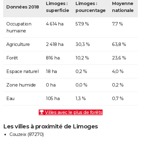
Limoges :
Limoges :
Moyenne
Données 2018
superficie
pourcentage
nationale
Occupation
4 614 ha
57,9 %
7,7 %
humaine
Agriculture
2 418 ha
30,3 %
63,8 %
Forêt
816 ha
10,2 %
23,6 %
Espace naturel
18 ha
0,2 %
4,0 %
Zone humide
0 ha
0,0 %
0,2 %
Eau
105 ha
1,3 %
0,7 %
Villes avec le plus de forêts
Les villes à proximité de Limoges
Couzeix (87270)