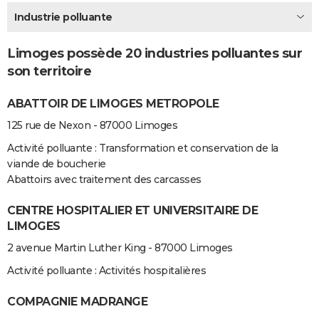
City break
Voyage de noces
Climat
Destinations
Voyage nature
Forum
+
Industrie polluante
PHOTO
GUIDES D'ACHAT
Limoges possède 20 industries polluantes sur
son territoire
BONS PLANS
ABATTOIR DE LIMOGES METROPOLE
CARTE DE VOEUX
125 rue de Nexon - 87000 Limoges
Carte Bonne année
Carte Pâques
Carte de Noël
Carte Saint-Valentin
Carte d'anniversaire
DICTIONNAIRE
Activité polluante : Transformation et conservation de la
Biographies
Expressions
Dictionnaire
Citations
Proverbes
PROGRAMME TV
viande de boucherie
Abattoirs avec traitement des carcasses
COPAINS D'AVANT
CENTRE HOSPITALIER ET UNIVERSITAIRE DE
Se connecter
Collèges
Universités
Service militaire
S'inscrire
Lycées
Primaires
Entreprises
Avis de recherche
AVIS DE DÉCÈS
LIMOGES
2 avenue Martin Luther King - 87000 Limoges
FORUM
Activité polluante : Activités hospitalières
Lifestyle
Sport
Television
Cinema
Bricolage
Culture
Auto
Voyage
COMPAGNIE MADRANGE