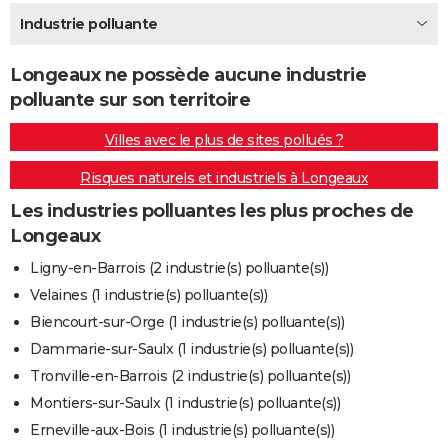
City break
Voyage de noces
Climat
Destinations
Voyage nature
Forum
+
Industrie polluante
PHOTO
GUIDES D'ACHAT
Longeaux ne possède aucune industrie
polluante sur son territoire
BONS PLANS
Villes avec le plus de sites pollués ?
CARTE DE VOEUX
Risques naturels et industriels à Longeaux
Carte Bonne année
Carte Pâques
Carte de Noël
Carte Saint-Valentin
Carte d'anniversaire
DICTIONNAIRE
Les industries polluantes les plus proches de
Biographies
Expressions
Dictionnaire
Citations
Proverbes
PROGRAMME TV
Longeaux
COPAINS D'AVANT
Ligny-en-Barrois (2 industrie(s) polluante(s))
Velaines (1 industrie(s) polluante(s))
Se connecter
Collèges
Universités
Service militaire
S'inscrire
Lycées
Primaires
Entreprises
Avis de recherche
AVIS DE DÉCÈS
Biencourt-sur-Orge (1 industrie(s) polluante(s))
FORUM
Dammarie-sur-Saulx (1 industrie(s) polluante(s))
Tronville-en-Barrois (2 industrie(s) polluante(s))
Lifestyle
Sport
Television
Cinema
Bricolage
Culture
Auto
Voyage
Montiers-sur-Saulx (1 industrie(s) polluante(s))
Erneville-aux-Bois (1 industrie(s) polluante(s))