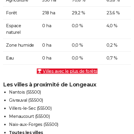
Forêt
218 ha
29,2 %
23,6 %
Espace
0 ha
0,0 %
4,0 %
naturel
Zone humide
0 ha
0,0 %
0,2 %
Eau
0 ha
0,0 %
0,7 %
Villes avec le plus de forêts
Les villes à proximité de Longeaux
Nantois (55500)
Givrauval (55500)
Villers-le-Sec (55500)
Menaucourt (55500)
Naix-aux-Forges (55500)
Toutes les villes