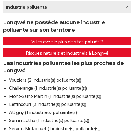
City break
Voyage de noces
Climat
Destinations
Voyage nature
Forum
+
Industrie polluante
PHOTO
GUIDES D'ACHAT
Longwé ne possède aucune industrie
polluante sur son territoire
BONS PLANS
Villes avec le plus de sites pollués ?
CARTE DE VOEUX
Risques naturels et industriels à Longwé
Carte Bonne année
Carte Pâques
Carte de Noël
Carte Saint-Valentin
Carte d'anniversaire
DICTIONNAIRE
Les industries polluantes les plus proches de
Biographies
Expressions
Dictionnaire
Citations
Proverbes
PROGRAMME TV
Longwé
COPAINS D'AVANT
Vouziers (2 industrie(s) polluante(s))
Challerange (1 industrie(s) polluante(s))
Se connecter
Collèges
Universités
Service militaire
S'inscrire
Lycées
Primaires
Entreprises
Avis de recherche
AVIS DE DÉCÈS
Mont-Saint-Martin (1 industrie(s) polluante(s))
FORUM
Leffincourt (3 industrie(s) polluante(s))
Attigny (1 industrie(s) polluante(s))
Lifestyle
Sport
Television
Cinema
Bricolage
Culture
Auto
Voyage
Sommauthe (1 industrie(s) polluante(s))
Servon-Melzicourt (1 industrie(s) polluante(s))