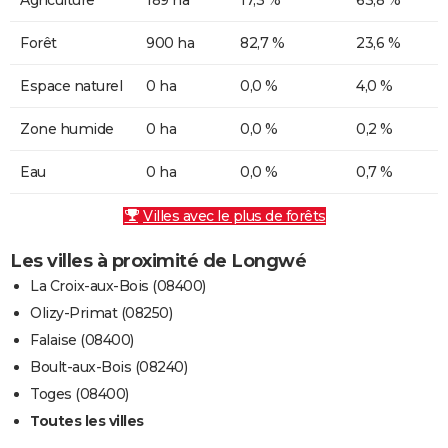
Forêt
900 ha
82,7 %
23,6 %
Espace naturel
0 ha
0,0 %
4,0 %
Zone humide
0 ha
0,0 %
0,2 %
Eau
0 ha
0,0 %
0,7 %
Villes avec le plus de forêts
Les villes à proximité de Longwé
La Croix-aux-Bois (08400)
Olizy-Primat (08250)
Falaise (08400)
Boult-aux-Bois (08240)
Toges (08400)
Toutes les villes