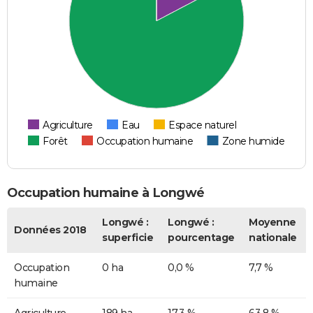
Agriculture
Eau
Espace naturel
Forêt
Occupation humaine
Zone humide
Occupation humaine à Longwé
Longwé :
Longwé :
Moyenne
Données 2018
superficie
pourcentage
nationale
Occupation
0 ha
0,0 %
7,7 %
humaine
Agriculture
189 ha
17,3 %
63,8 %