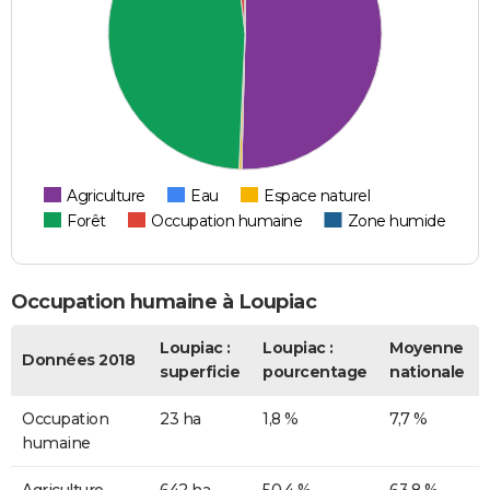
Agriculture
Eau
Espace naturel
Forêt
Occupation humaine
Zone humide
Occupation humaine à Loupiac
Loupiac :
Loupiac :
Moyenne
Données 2018
superficie
pourcentage
nationale
Occupation
23 ha
1,8 %
7,7 %
humaine
Agriculture
642 ha
50,4 %
63,8 %