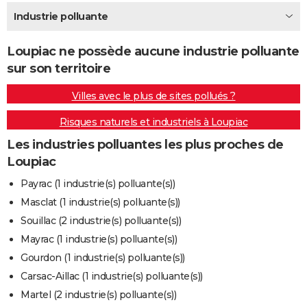
City break
Voyage de noces
Climat
Destinations
Voyage nature
Forum
+
Industrie polluante
PHOTO
GUIDES D'ACHAT
Loupiac ne possède aucune industrie polluante
sur son territoire
BONS PLANS
Villes avec le plus de sites pollués ?
CARTE DE VOEUX
Risques naturels et industriels à Loupiac
Carte Bonne année
Carte Pâques
Carte de Noël
Carte Saint-Valentin
Carte d'anniversaire
DICTIONNAIRE
Les industries polluantes les plus proches de
Biographies
Expressions
Dictionnaire
Citations
Proverbes
PROGRAMME TV
Loupiac
COPAINS D'AVANT
Payrac (1 industrie(s) polluante(s))
Masclat (1 industrie(s) polluante(s))
Se connecter
Collèges
Universités
Service militaire
S'inscrire
Lycées
Primaires
Entreprises
Avis de recherche
AVIS DE DÉCÈS
Souillac (2 industrie(s) polluante(s))
FORUM
Mayrac (1 industrie(s) polluante(s))
Gourdon (1 industrie(s) polluante(s))
Lifestyle
Sport
Television
Cinema
Bricolage
Culture
Auto
Voyage
Carsac-Aillac (1 industrie(s) polluante(s))
Martel (2 industrie(s) polluante(s))