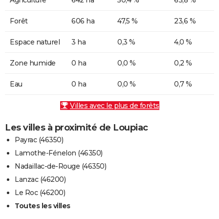
Forêt
606 ha
47,5 %
23,6 %
Espace naturel
3 ha
0,3 %
4,0 %
Zone humide
0 ha
0,0 %
0,2 %
Eau
0 ha
0,0 %
0,7 %
Villes avec le plus de forêts
Les villes à proximité de Loupiac
Payrac (46350)
Lamothe-Fénelon (46350)
Nadaillac-de-Rouge (46350)
Lanzac (46200)
Le Roc (46200)
Toutes les villes