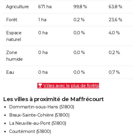
Agriculture
671 ha
99,8 %
63,8 %
Forêt
1 ha
0,2 %
23,6 %
Espace
0 ha
0,0 %
4,0 %
naturel
Zone
0 ha
0,0 %
0,2 %
humide
Eau
0 ha
0,0 %
0,7 %
Villes avec le plus de forêts
Les villes à proximité de Maffrécourt
Dommartin-sous-Hans (51800)
Braux-Sainte-Cohière (51800)
La Neuville-au-Pont (51800)
Courtémont (51800)