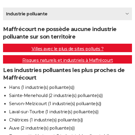
City break
Voyage de noces
Climat
Destinations
Voyage nature
Forum
+
PHOTO
Industrie polluante
GUIDES D'ACHAT
Maffrécourt ne possède aucune industrie
BONS PLANS
polluante sur son territoire
CARTE DE VOEUX
Villes avec le plus de sites pollués ?
Carte Bonne année
Carte Pâques
Carte de Noël
Carte Saint-Valentin
Carte d'anniversaire
DICTIONNAIRE
Risques naturels et industriels à Maffrécourt
Biographies
Expressions
Dictionnaire
Citations
Proverbes
PROGRAMME TV
Les industries polluantes les plus proches de
Maffrécourt
COPAINS D'AVANT
Hans (1 industrie(s) polluante(s))
Se connecter
Collèges
Universités
Service militaire
S'inscrire
Lycées
Primaires
Entreprises
Avis de recherche
AVIS DE DÉCÈS
Sainte-Menehould (2 industrie(s) polluante(s))
Servon-Melzicourt (1 industrie(s) polluante(s))
FORUM
Laval-sur-Tourbe (1 industrie(s) polluante(s))
Lifestyle
Sport
Television
Cinema
Bricolage
Culture
Auto
Voyage
Châtrices (1 industrie(s) polluante(s))
Auve (2 industrie(s) polluante(s))