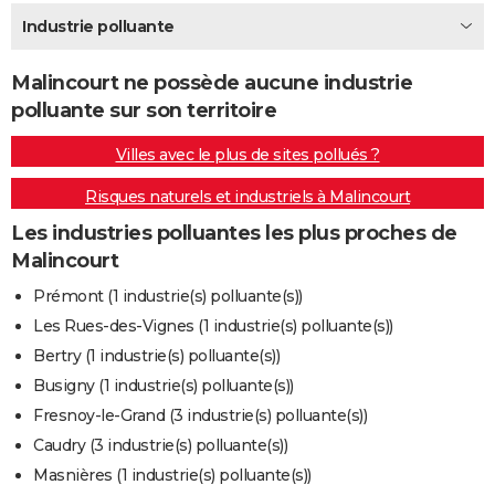
City break
Voyage de noces
Climat
Destinations
Voyage nature
Forum
+
Industrie polluante
PHOTO
GUIDES D'ACHAT
Malincourt ne possède aucune industrie
polluante sur son territoire
BONS PLANS
Villes avec le plus de sites pollués ?
CARTE DE VOEUX
Risques naturels et industriels à Malincourt
Carte Bonne année
Carte Pâques
Carte de Noël
Carte Saint-Valentin
Carte d'anniversaire
DICTIONNAIRE
Les industries polluantes les plus proches de
Biographies
Expressions
Dictionnaire
Citations
Proverbes
PROGRAMME TV
Malincourt
COPAINS D'AVANT
Prémont (1 industrie(s) polluante(s))
Les Rues-des-Vignes (1 industrie(s) polluante(s))
Se connecter
Collèges
Universités
Service militaire
S'inscrire
Lycées
Primaires
Entreprises
Avis de recherche
AVIS DE DÉCÈS
Bertry (1 industrie(s) polluante(s))
FORUM
Busigny (1 industrie(s) polluante(s))
Fresnoy-le-Grand (3 industrie(s) polluante(s))
Lifestyle
Sport
Television
Cinema
Bricolage
Culture
Auto
Voyage
Caudry (3 industrie(s) polluante(s))
Masnières (1 industrie(s) polluante(s))