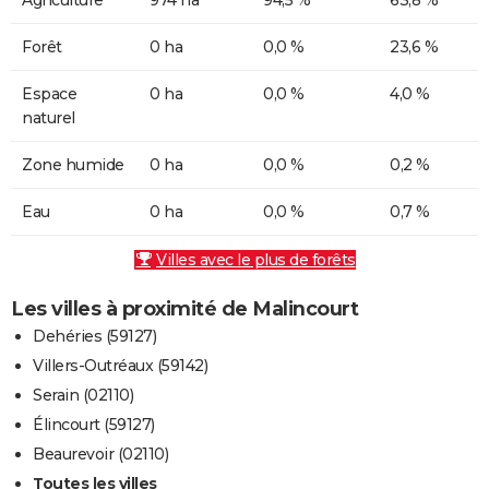
Forêt
0 ha
0,0 %
23,6 %
Espace
0 ha
0,0 %
4,0 %
naturel
Zone humide
0 ha
0,0 %
0,2 %
Eau
0 ha
0,0 %
0,7 %
Villes avec le plus de forêts
Les villes à proximité de Malincourt
Dehéries (59127)
Villers-Outréaux (59142)
Serain (02110)
Élincourt (59127)
Beaurevoir (02110)
Toutes les villes