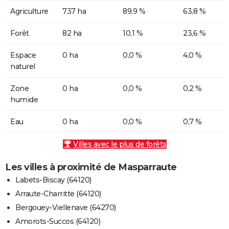
Agriculture
737 ha
89,9 %
63,8 %
Forêt
82 ha
10,1 %
23,6 %
Espace
0 ha
0,0 %
4,0 %
naturel
Zone
0 ha
0,0 %
0,2 %
humide
Eau
0 ha
0,0 %
0,7 %
Villes avec le plus de forêts
Les villes à proximité de Masparraute
Labets-Biscay (64120)
Arraute-Charritte (64120)
Bergouey-Viellenave (64270)
Amorots-Succos (64120)