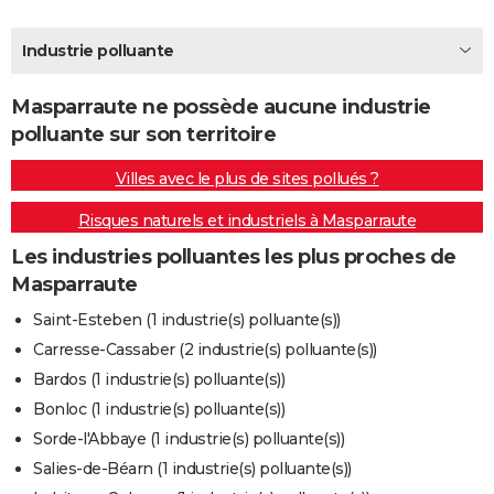
City break
Voyage de noces
Climat
Destinations
Voyage nature
Forum
+
PHOTO
Industrie polluante
GUIDES D'ACHAT
Masparraute ne possède aucune industrie
BONS PLANS
polluante sur son territoire
CARTE DE VOEUX
Villes avec le plus de sites pollués ?
Carte Bonne année
Carte Pâques
Carte de Noël
Carte Saint-Valentin
Carte d'anniversaire
DICTIONNAIRE
Risques naturels et industriels à Masparraute
Biographies
Expressions
Dictionnaire
Citations
Proverbes
PROGRAMME TV
Les industries polluantes les plus proches de
Masparraute
COPAINS D'AVANT
Saint-Esteben (1 industrie(s) polluante(s))
Se connecter
Collèges
Universités
Service militaire
S'inscrire
Lycées
Primaires
Entreprises
Avis de recherche
AVIS DE DÉCÈS
Carresse-Cassaber (2 industrie(s) polluante(s))
Bardos (1 industrie(s) polluante(s))
FORUM
Bonloc (1 industrie(s) polluante(s))
Lifestyle
Sport
Television
Cinema
Bricolage
Culture
Auto
Voyage
Sorde-l'Abbaye (1 industrie(s) polluante(s))
Salies-de-Béarn (1 industrie(s) polluante(s))