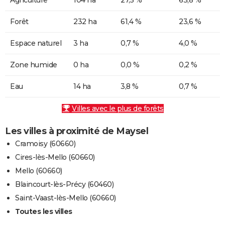
Forêt
232 ha
61,4 %
23,6 %
Espace naturel
3 ha
0,7 %
4,0 %
Zone humide
0 ha
0,0 %
0,2 %
Eau
14 ha
3,8 %
0,7 %
Villes avec le plus de forêts
Les villes à proximité de Maysel
Cramoisy (60660)
Cires-lès-Mello (60660)
Mello (60660)
Blaincourt-lès-Précy (60460)
Saint-Vaast-lès-Mello (60660)
Toutes les villes