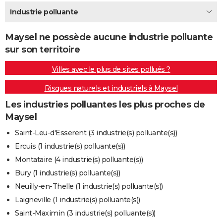
City break
Voyage de noces
Climat
Destinations
Voyage nature
Forum
+
Industrie polluante
PHOTO
GUIDES D'ACHAT
Maysel ne possède aucune industrie polluante
sur son territoire
BONS PLANS
Villes avec le plus de sites pollués ?
CARTE DE VOEUX
Risques naturels et industriels à Maysel
Carte Bonne année
Carte Pâques
Carte de Noël
Carte Saint-Valentin
Carte d'anniversaire
DICTIONNAIRE
Les industries polluantes les plus proches de
Biographies
Expressions
Dictionnaire
Citations
Proverbes
PROGRAMME TV
Maysel
COPAINS D'AVANT
Saint-Leu-d'Esserent (3 industrie(s) polluante(s))
Ercuis (1 industrie(s) polluante(s))
Se connecter
Collèges
Universités
Service militaire
S'inscrire
Lycées
Primaires
Entreprises
Avis de recherche
AVIS DE DÉCÈS
Montataire (4 industrie(s) polluante(s))
FORUM
Bury (1 industrie(s) polluante(s))
Neuilly-en-Thelle (1 industrie(s) polluante(s))
Lifestyle
Sport
Television
Cinema
Bricolage
Culture
Auto
Voyage
Laigneville (1 industrie(s) polluante(s))
Saint-Maximin (3 industrie(s) polluante(s))