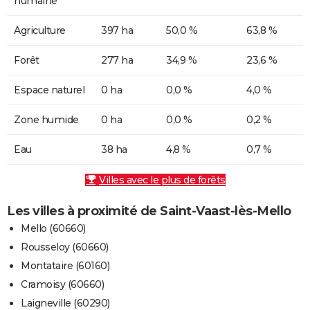
humaine
Agriculture
397 ha
50,0 %
63,8 %
Forêt
277 ha
34,9 %
23,6 %
Espace naturel
0 ha
0,0 %
4,0 %
Zone humide
0 ha
0,0 %
0,2 %
Eau
38 ha
4,8 %
0,7 %
Villes avec le plus de forêts
Les villes à proximité de Saint-Vaast-lès-Mello
Mello (60660)
Rousseloy (60660)
Montataire (60160)
Cramoisy (60660)
Laigneville (60290)