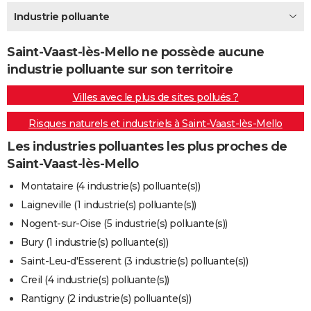
City break
Voyage de noces
Climat
Destinations
Voyage nature
Forum
+
Industrie polluante
PHOTO
GUIDES D'ACHAT
Saint-Vaast-lès-Mello ne possède aucune
industrie polluante sur son territoire
BONS PLANS
Villes avec le plus de sites pollués ?
CARTE DE VOEUX
Risques naturels et industriels à Saint-Vaast-lès-Mello
Carte Bonne année
Carte Pâques
Carte de Noël
Carte Saint-Valentin
Carte d'anniversaire
DICTIONNAIRE
Les industries polluantes les plus proches de
Biographies
Expressions
Dictionnaire
Citations
Proverbes
PROGRAMME TV
Saint-Vaast-lès-Mello
COPAINS D'AVANT
Montataire (4 industrie(s) polluante(s))
Laigneville (1 industrie(s) polluante(s))
Se connecter
Collèges
Universités
Service militaire
S'inscrire
Lycées
Primaires
Entreprises
Avis de recherche
AVIS DE DÉCÈS
Nogent-sur-Oise (5 industrie(s) polluante(s))
FORUM
Bury (1 industrie(s) polluante(s))
Saint-Leu-d'Esserent (3 industrie(s) polluante(s))
Lifestyle
Sport
Television
Cinema
Bricolage
Culture
Auto
Voyage
Creil (4 industrie(s) polluante(s))
Rantigny (2 industrie(s) polluante(s))