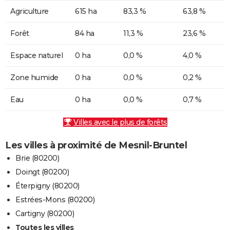
Agriculture
615 ha
83,3 %
63,8 %
Forêt
84 ha
11,3 %
23,6 %
Espace naturel
0 ha
0,0 %
4,0 %
Zone humide
0 ha
0,0 %
0,2 %
Eau
0 ha
0,0 %
0,7 %
Villes avec le plus de forêts
Les villes à proximité de Mesnil-Bruntel
Brie (80200)
Doingt (80200)
Éterpigny (80200)
Estrées-Mons (80200)
Cartigny (80200)
Toutes les villes