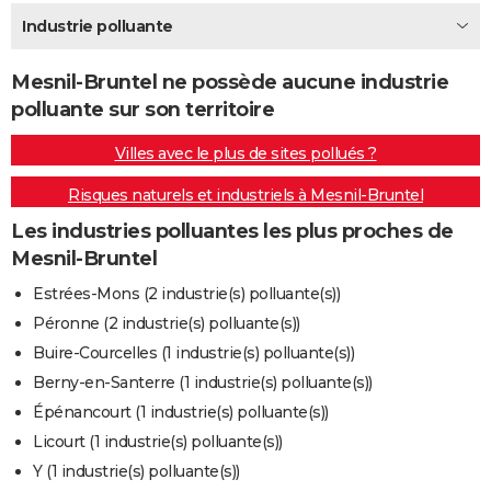
City break
Voyage de noces
Climat
Destinations
Voyage nature
Forum
+
Industrie polluante
PHOTO
GUIDES D'ACHAT
Mesnil-Bruntel ne possède aucune industrie
polluante sur son territoire
BONS PLANS
Villes avec le plus de sites pollués ?
CARTE DE VOEUX
Risques naturels et industriels à Mesnil-Bruntel
Carte Bonne année
Carte Pâques
Carte de Noël
Carte Saint-Valentin
Carte d'anniversaire
DICTIONNAIRE
Les industries polluantes les plus proches de
Biographies
Expressions
Dictionnaire
Citations
Proverbes
PROGRAMME TV
Mesnil-Bruntel
COPAINS D'AVANT
Estrées-Mons (2 industrie(s) polluante(s))
Péronne (2 industrie(s) polluante(s))
Se connecter
Collèges
Universités
Service militaire
S'inscrire
Lycées
Primaires
Entreprises
Avis de recherche
AVIS DE DÉCÈS
Buire-Courcelles (1 industrie(s) polluante(s))
FORUM
Berny-en-Santerre (1 industrie(s) polluante(s))
Épénancourt (1 industrie(s) polluante(s))
Lifestyle
Sport
Television
Cinema
Bricolage
Culture
Auto
Voyage
Licourt (1 industrie(s) polluante(s))
Y (1 industrie(s) polluante(s))