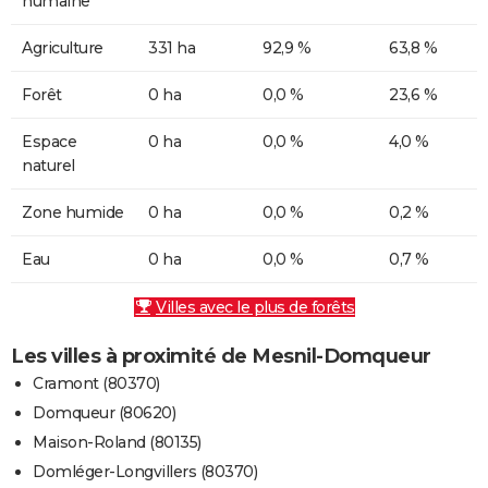
humaine
Agriculture
331 ha
92,9 %
63,8 %
Forêt
0 ha
0,0 %
23,6 %
Espace
0 ha
0,0 %
4,0 %
naturel
Zone humide
0 ha
0,0 %
0,2 %
Eau
0 ha
0,0 %
0,7 %
Villes avec le plus de forêts
Les villes à proximité de Mesnil-Domqueur
Cramont (80370)
Domqueur (80620)
Maison-Roland (80135)
Domléger-Longvillers (80370)