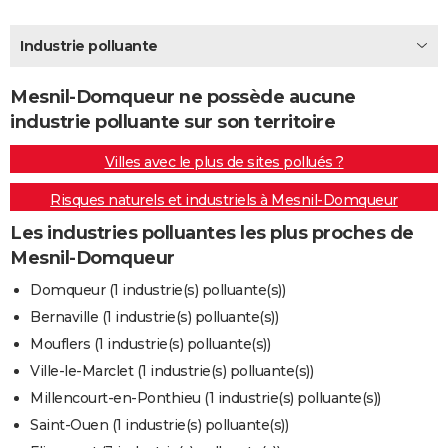
City break
Voyage de noces
Climat
Destinations
Voyage nature
Forum
+
PHOTO
Industrie polluante
GUIDES D'ACHAT
Mesnil-Domqueur ne possède aucune
BONS PLANS
industrie polluante sur son territoire
CARTE DE VOEUX
Villes avec le plus de sites pollués ?
Carte Bonne année
Carte Pâques
Carte de Noël
Carte Saint-Valentin
Carte d'anniversaire
DICTIONNAIRE
Risques naturels et industriels à Mesnil-Domqueur
Biographies
Expressions
Dictionnaire
Citations
Proverbes
PROGRAMME TV
Les industries polluantes les plus proches de
Mesnil-Domqueur
COPAINS D'AVANT
Domqueur (1 industrie(s) polluante(s))
Se connecter
Collèges
Universités
Service militaire
S'inscrire
Lycées
Primaires
Entreprises
Avis de recherche
AVIS DE DÉCÈS
Bernaville (1 industrie(s) polluante(s))
Mouflers (1 industrie(s) polluante(s))
FORUM
Ville-le-Marclet (1 industrie(s) polluante(s))
Lifestyle
Sport
Television
Cinema
Bricolage
Culture
Auto
Voyage
Millencourt-en-Ponthieu (1 industrie(s) polluante(s))
Saint-Ouen (1 industrie(s) polluante(s))