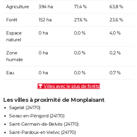
Agriculture
394 ha
71,4 %
63,8 %
Forêt
152 ha
27,6 %
23,6 %
Espace
0 ha
0,0 %
4,0 %
naturel
Zone
0 ha
0,0 %
0,2 %
humide
Eau
0 ha
0,0 %
0,7 %
Villes avec le plus de forêts
Les villes à proximité de Monplaisant
Sagelat (24170)
Siorac-en-Périgord (24170)
Saint-Germain-de-Belvès (24170)
Saint-Pardoux-et-Vielvic (24170)