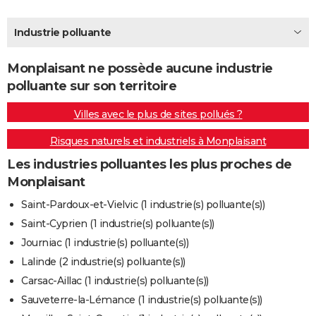
City break
Voyage de noces
Climat
Destinations
Voyage nature
Forum
+
PHOTO
Industrie polluante
GUIDES D'ACHAT
Monplaisant ne possède aucune industrie
BONS PLANS
polluante sur son territoire
CARTE DE VOEUX
Villes avec le plus de sites pollués ?
Carte Bonne année
Carte Pâques
Carte de Noël
Carte Saint-Valentin
Carte d'anniversaire
DICTIONNAIRE
Risques naturels et industriels à Monplaisant
Biographies
Expressions
Dictionnaire
Citations
Proverbes
PROGRAMME TV
Les industries polluantes les plus proches de
Monplaisant
COPAINS D'AVANT
Saint-Pardoux-et-Vielvic (1 industrie(s) polluante(s))
Se connecter
Collèges
Universités
Service militaire
S'inscrire
Lycées
Primaires
Entreprises
Avis de recherche
AVIS DE DÉCÈS
Saint-Cyprien (1 industrie(s) polluante(s))
Journiac (1 industrie(s) polluante(s))
FORUM
Lalinde (2 industrie(s) polluante(s))
Lifestyle
Sport
Television
Cinema
Bricolage
Culture
Auto
Voyage
Carsac-Aillac (1 industrie(s) polluante(s))
Sauveterre-la-Lémance (1 industrie(s) polluante(s))