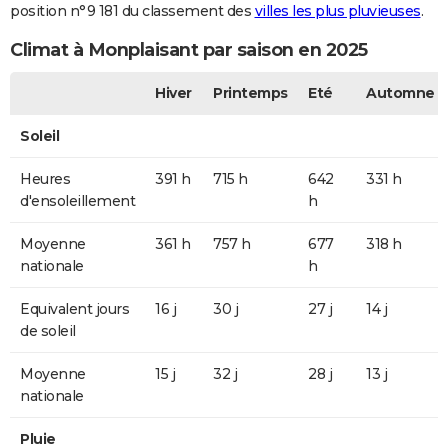
position n°9 181 du classement des
villes les plus pluvieuses
.
Climat à Monplaisant par saison en 2025
Hiver
Printemps
Eté
Automne
Soleil
Heures
391 h
715 h
642
331 h
d'ensoleillement
h
Moyenne
361 h
757 h
677
318 h
nationale
h
Equivalent jours
16 j
30 j
27 j
14 j
de soleil
Moyenne
15 j
32 j
28 j
13 j
nationale
Pluie