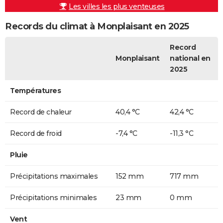
Les villes les plus venteuses
Records du climat à Monplaisant en 2025
Record
Monplaisant
national en
2025
Températures
Record de chaleur
40,4 °C
42,4 °C
Record de froid
-7,4 °C
-11,3 °C
Pluie
Précipitations maximales
152 mm
717 mm
Précipitations minimales
23 mm
0 mm
Vent