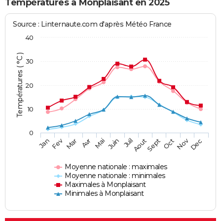
Températures à Monplaisant en 2025
Source : Linternaute.com d'après Météo France
40
Températures ( °C )
30
20
10
0
Fev
Nov
Jan
Mar
Avr
Mai
Juin
Juil
Aout
Sept
Oct
Dec
Moyenne nationale : maximales
Moyenne nationale : minimales
Maximales à Monplaisant
Minimales à Monplaisant