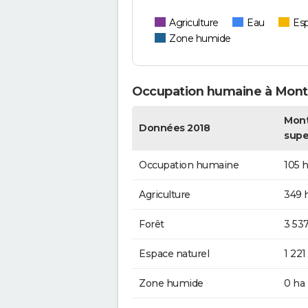
Agriculture
Eau
Esp
Zone humide
Occupation humaine à Montf
Montf
Données 2018
supe
Occupation humaine
105 
Agriculture
349 
Forêt
3 53
Espace naturel
1 221
Zone humide
0 ha