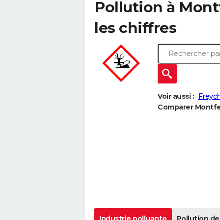
Pollution à Montf
les chiffres
Voir aussi :
Freyc
Comparer Montferr
Industrie polluante
Pollution de 