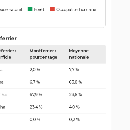
ace naturel
Forêt
Occupation humaine
errier
errier :
Montferrier :
Moyenne
rficie
pourcentage
nationale
ha
2,0 %
7,7 %
ha
6,7 %
63,8 %
7 ha
67,9 %
23,6 %
 ha
23,4 %
4,0 %
0,0 %
0,2 %