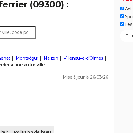
errier (09300) :
Actu
Spo
Les 
henet
Montségur
Nalzen
Villeneuve-d'Olmes
ier à une autre ville
Mise à jour le 26/03/26
l'air
Pollution de l'eau