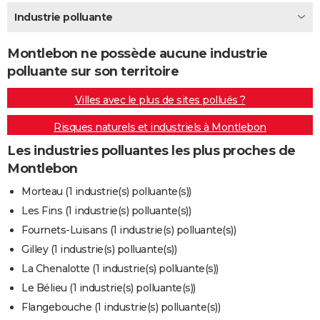
City break
Voyage de noces
Climat
Destinations
Voyage nature
Forum
+
Industrie polluante
PHOTO
GUIDES D'ACHAT
Montlebon ne possède aucune industrie
polluante sur son territoire
BONS PLANS
Villes avec le plus de sites pollués ?
CARTE DE VOEUX
Risques naturels et industriels à Montlebon
Carte Bonne année
Carte Pâques
Carte de Noël
Carte Saint-Valentin
Carte d'anniversaire
DICTIONNAIRE
Les industries polluantes les plus proches de
Biographies
Expressions
Dictionnaire
Citations
Proverbes
PROGRAMME TV
Montlebon
COPAINS D'AVANT
Morteau (1 industrie(s) polluante(s))
Les Fins (1 industrie(s) polluante(s))
Se connecter
Collèges
Universités
Service militaire
S'inscrire
Lycées
Primaires
Entreprises
Avis de recherche
AVIS DE DÉCÈS
Fournets-Luisans (1 industrie(s) polluante(s))
FORUM
Gilley (1 industrie(s) polluante(s))
La Chenalotte (1 industrie(s) polluante(s))
Lifestyle
Sport
Television
Cinema
Bricolage
Culture
Auto
Voyage
Le Bélieu (1 industrie(s) polluante(s))
Flangebouche (1 industrie(s) polluante(s))