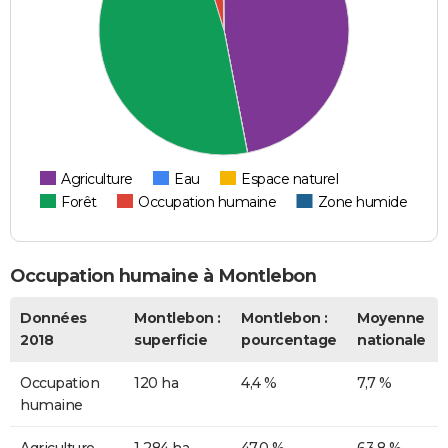
Agriculture
Eau
Espace naturel
Forêt
Occupation humaine
Zone humide
Occupation humaine à Montlebon
Données
Montlebon :
Montlebon :
Moyenne
2018
superficie
pourcentage
nationale
Occupation
120 ha
4,4 %
7,7 %
humaine
Agriculture
1 284 ha
47,0 %
63,8 %