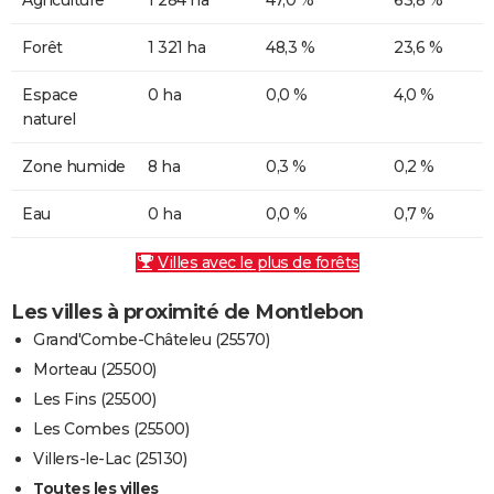
Forêt
1 321 ha
48,3 %
23,6 %
Espace
0 ha
0,0 %
4,0 %
naturel
Zone humide
8 ha
0,3 %
0,2 %
Eau
0 ha
0,0 %
0,7 %
Villes avec le plus de forêts
Les villes à proximité de Montlebon
Grand'Combe-Châteleu (25570)
Morteau (25500)
Les Fins (25500)
Les Combes (25500)
Villers-le-Lac (25130)
Toutes les villes