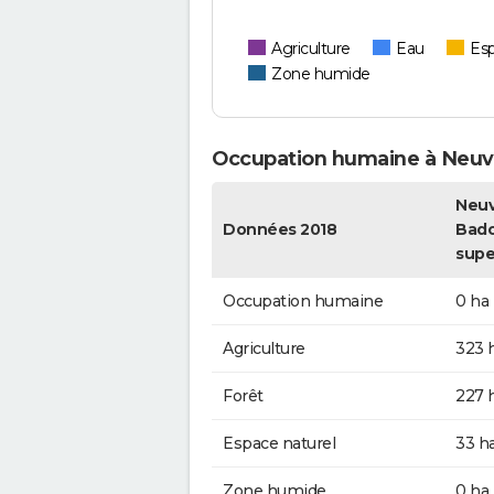
Agriculture
Eau
Esp
Zone humide
Occupation humaine à Neuvil
Neuvi
Données 2018
Badon
supe
Occupation humaine
0 ha
Agriculture
323 
Forêt
227 
Espace naturel
33 h
Zone humide
0 ha