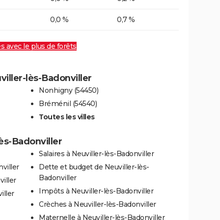
0,0 %
0,7 %
es avec le plus de forêts
viller-lès-Badonviller
Nonhigny (54450)
Bréménil (54540)
Toutes les villes
lès-Badonviller
Salaires à Neuviller-lès-Badonviller
viller
Dette et budget de Neuviller-lès-
Badonviller
iller
Impôts à Neuviller-lès-Badonviller
iller
Crèches à Neuviller-lès-Badonviller
Maternelle à Neuviller-lès-Badonviller