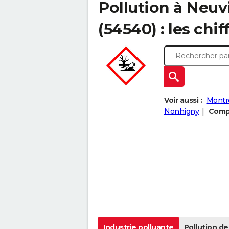
Pollution à Neuvi
(54540) : les chif
Voir aussi :
Montr
Nonhigny
Compa
Industrie polluante
Pollution de 