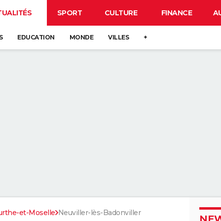
TUALITÉS
SPORT
CULTURE
FINANCE
A
S
EDUCATION
MONDE
VILLES
+
rthe-et-Moselle
Neuviller-lès-Badonviller
NEW