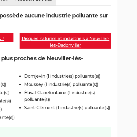
 possède aucune industrie polluante sur
s ?
Risques naturels et industriels à Neuviller-
lès-Badonviller
 plus proches de Neuviller-lès-
Domjevin (1 industrie(s) polluante(s))
(s))
Moussey (1 industrie(s) polluante(s))
e(s))
Étival-Clairefontaine (1 industrie(s)
polluante(s))
te(s))
Saint-Clément (1 industrie(s) polluante(s))
)
ante(s))