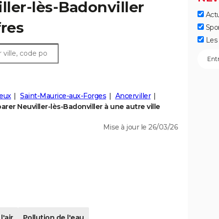
ller-lès-Badonviller
Actu
fres
Spo
Les 
eux
Saint-Maurice-aux-Forges
Ancerviller
rer Neuviller-lès-Badonviller à une autre ville
Mise à jour le 26/03/26
l'air
Pollution de l'eau