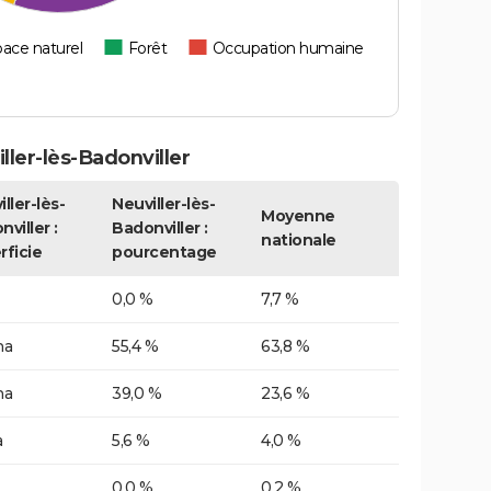
ace naturel
Forêt
Occupation humaine
ler-lès-Badonviller
ller-lès-
Neuviller-lès-
Moyenne
viller :
Badonviller :
nationale
rficie
pourcentage
0,0 %
7,7 %
ha
55,4 %
63,8 %
ha
39,0 %
23,6 %
a
5,6 %
4,0 %
0,0 %
0,2 %