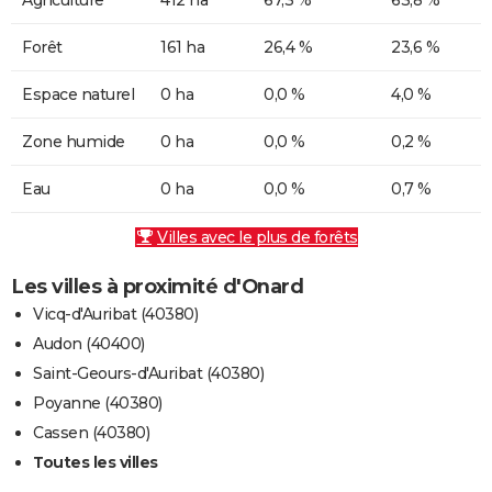
Forêt
161 ha
26,4 %
23,6 %
Espace naturel
0 ha
0,0 %
4,0 %
Zone humide
0 ha
0,0 %
0,2 %
Eau
0 ha
0,0 %
0,7 %
Villes avec le plus de forêts
Les villes à proximité d'Onard
Vicq-d'Auribat (40380)
Audon (40400)
Saint-Geours-d'Auribat (40380)
Poyanne (40380)
Cassen (40380)
Toutes les villes