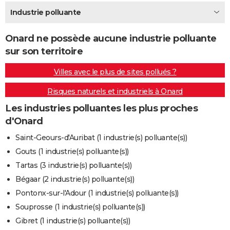
City break
Voyage de noces
Climat
Destinations
Voyage nature
Forum
+
Industrie polluante
PHOTO
GUIDES D'ACHAT
Onard ne possède aucune industrie polluante
sur son territoire
BONS PLANS
Villes avec le plus de sites pollués ?
CARTE DE VOEUX
Risques naturels et industriels à Onard
Carte Bonne année
Carte Pâques
Carte de Noël
Carte Saint-Valentin
Carte d'anniversaire
DICTIONNAIRE
Les industries polluantes les plus proches
Biographies
Expressions
Dictionnaire
Citations
Proverbes
PROGRAMME TV
d'Onard
COPAINS D'AVANT
Saint-Geours-d'Auribat (1 industrie(s) polluante(s))
Gouts (1 industrie(s) polluante(s))
Se connecter
Collèges
Universités
Service militaire
S'inscrire
Lycées
Primaires
Entreprises
Avis de recherche
AVIS DE DÉCÈS
Tartas (3 industrie(s) polluante(s))
FORUM
Bégaar (2 industrie(s) polluante(s))
Pontonx-sur-l'Adour (1 industrie(s) polluante(s))
Lifestyle
Sport
Television
Cinema
Bricolage
Culture
Auto
Voyage
Souprosse (1 industrie(s) polluante(s))
Gibret (1 industrie(s) polluante(s))